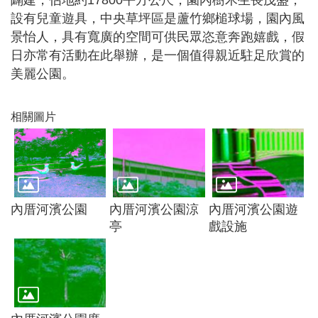
闢建，佔地約17800平方公尺，園內樹木生長茂盛，
尋
設有兒童遊具，中央草坪區是蘆竹鄉槌球場，園內風
景怡人，具有寬廣的空間可供民眾恣意奔跑嬉戲，假
日亦常有活動在此舉辦，是一個值得親近駐足欣賞的
美麗公園。
蘆
竹
相關圖片
區
介
紹
訊
息
內厝河濱公園
內厝河濱公園涼
內厝河濱公園遊
公
亭
戲設施
告
生
活
便
民