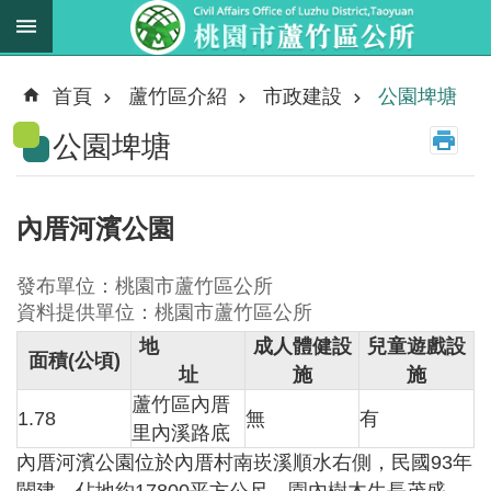
跳到主要內容區塊
最
新
首頁
蘆竹區介紹
市政建設
公園埤塘
消
公園埤塘
息
業
務
內厝河濱公園
職
掌
發布單位：桃園市蘆竹區公所
法
資料提供單位：桃園市蘆竹區公所
規
地
成人體健設
兒童遊戲設
面積
(
公頃
)
資
址
施
施
料
蘆竹區內厝
1.78
無
有
里內溪路底
進
內厝河濱公園位於內厝村南崁溪順水右側，民國
93年
階
搜