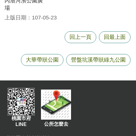
內厝河濱公園廣
資
場
訊
上版日期：107-05-23
機
關
回上一頁
回最上面
通
訊
錄
大華帶狀公園
營盤坑溪帶狀綠九公園
相
關
資
料
回
首
頁
桃園市府
公所怎麼去
LINE
網