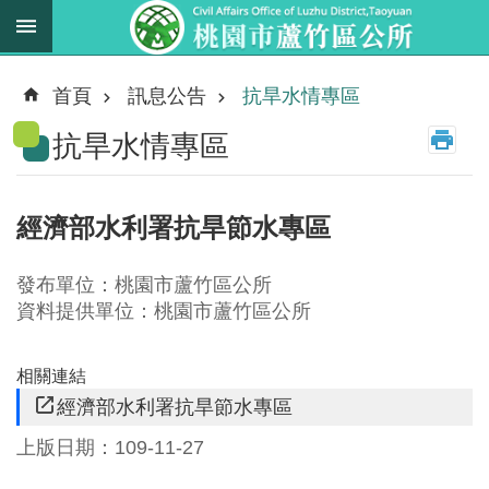
跳到主要內容區塊
最
新
首頁
訊息公告
抗旱水情專區
消
抗旱水情專區
息
業
務
經濟部水利署抗旱節水專區
職
掌
發布單位：桃園市蘆竹區公所
法
資料提供單位：桃園市蘆竹區公所
規
資
相關連結
料
經濟部水利署抗旱節水專區
上版日期：109-11-27
進
階
搜