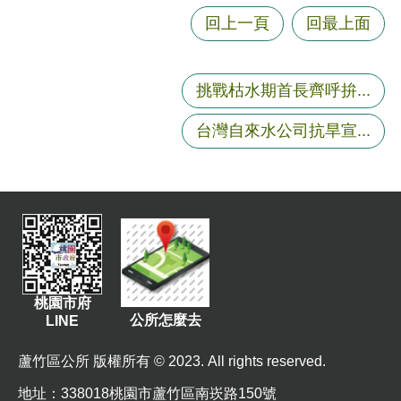
尋
回上一頁
回最上面
挑戰枯水期首長齊呼拚...
蘆
竹
台灣自來水公司抗旱宣...
區
介
紹
訊
息
公
告
桃園市府
公所怎麼去
LINE
生
活
蘆竹區公所 版權所有 © 2023. All rights reserved.
便
地址
：338018桃園市蘆竹區南崁路150號
民