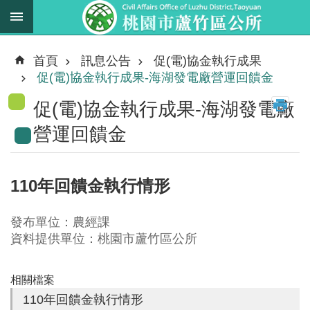
跳到主要內容區塊
最
新
首頁
訊息公告
促(電)協金執行成果
消
促(電)協金執行成果-海湖發電廠營運回饋金
息
促(電)協金執行成果-海湖發電廠
業
營運回饋金
務
職
掌
110年回饋金執行情形
法
規
發布單位：農經課
資
資料提供單位：桃園市蘆竹區公所
料
相關檔案
進
階
110年回饋金執行情形
搜