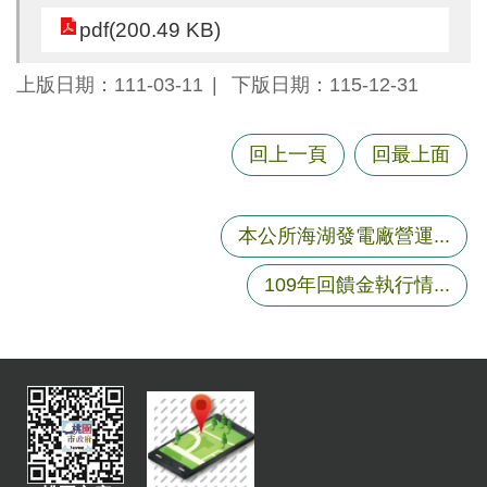
尋
pdf(200.49 KB)
上版日期：111-03-11
下版日期：115-12-31
蘆
回上一頁
回最上面
竹
區
介
紹
本公所海湖發電廠營運...
訊
109年回饋金執行情...
息
公
告
生
活
便
民