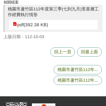
相關檔案
尋
桃園市蘆竹區112年度第三季(七到九月)里基層工
作經費執行情形
pdf(392.38 KB)
蘆
竹
上版日期：112-10-03
區
介
紹
回上一頁
回最上面
訊
息
桃園市蘆竹區112年...
公
告
桃園市蘆竹區112年...
生
活
便
民