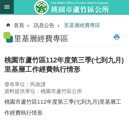
跳到主要內容區塊
最
新
首頁
訊息公告
里基層經費專區
消
里基層經費專區
息
業
務
桃園市蘆竹區112年度第三季(七到九月)
職
里基層工作經費執行情形
掌
法
發布單位：民政課
規
資料提供單位：桃園市蘆竹區公所
資
桃園市蘆竹區112年度第三季(七到九月)里基層工
料
作經費執行情形
進
階
搜