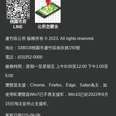
資
訊
機
桃園市府
公所怎麼去
LINE
關
通
蘆竹區公所 版權所有 © 2023. All rights reserved.
訊
錄
地址
：338018桃園市蘆竹區南崁路150號
相
電話：(03)352-0000
關
服務時間：星期一至星期五 上午8:00至12:00 下午1:00至
資
料
5:00
瀏覽器支援：Chrome、Firefox、Edge、Safari為主，如
回
首
使用IE瀏覽器Win7已不再支援IE，Win10已於2022年6月
頁
15日淘汰並停止支援IE。
網
更新日期
115-08-06