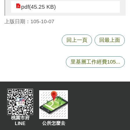
尋
pdf(45.25 KB)
上版日期：105-10-07
蘆
回上一頁
回最上面
竹
區
介
里基層工作經費105...
紹
訊
息
公
告
生
活
桃園市府
便
公所怎麼去
LINE
民