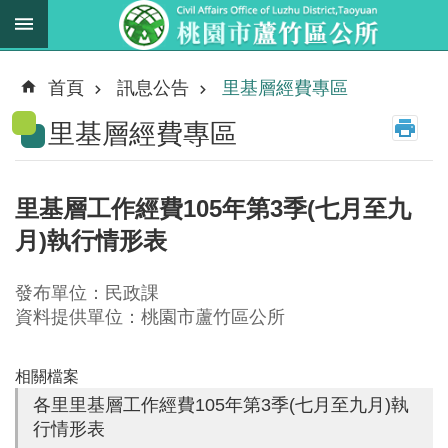
跳到主要內容區塊
最
新
首頁
訊息公告
里基層經費專區
消
里基層經費專區
息
業
務
里基層工作經費105年第3季(七月至九
職
月)執行情形表
掌
法
發布單位：民政課
規
資料提供單位：桃園市蘆竹區公所
資
料
相關檔案
各里里基層工作經費105年第3季(七月至九月)執
進
行情形表
階
搜