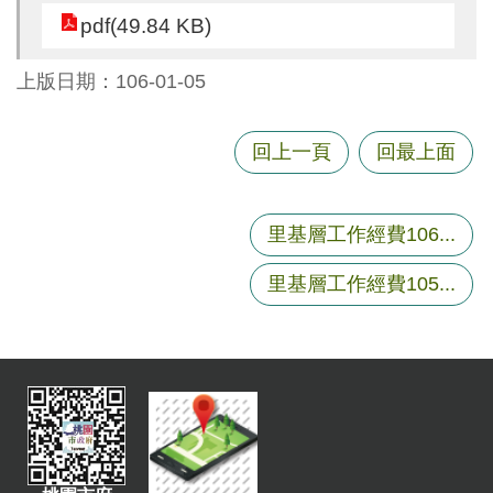
尋
pdf(49.84 KB)
上版日期：106-01-05
蘆
回上一頁
回最上面
竹
區
介
里基層工作經費106...
紹
訊
里基層工作經費105...
息
公
告
生
活
便
民