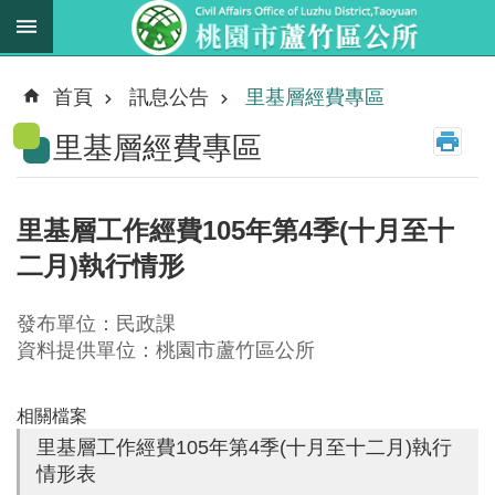
跳到主要內容區塊
最
新
首頁
訊息公告
里基層經費專區
消
里基層經費專區
息
業
務
里基層工作經費105年第4季(十月至十
職
二月)執行情形
掌
法
發布單位：民政課
規
資料提供單位：桃園市蘆竹區公所
資
料
相關檔案
里基層工作經費105年第4季(十月至十二月)執行
進
情形表
階
搜