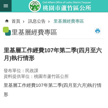
跳到主要內容區塊
最
新
首頁
訊息公告
里基層經費專區
消
里基層經費專區
息
業
務
里基層工作經費107年第二季(四月至六
職
月)執行情形
掌
法
發布單位：民政課
規
資料提供單位：桃園市蘆竹區公所
資
里基層工作經費107年第二季(四月至六月)執行情
料
形
進
階
搜