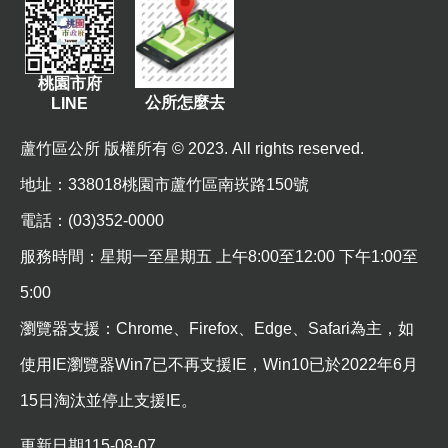
資
訊
機
桃園市府
公所怎麼去
LINE
關
通
蘆竹區公所 版權所有 © 2023. All rights reserved.
訊
錄
地址
：338018桃園市蘆竹區南崁路150號
相
電話：(03)352-0000
關
服務時間：星期一至星期五 上午8:00至12:00 下午1:00至
資
料
5:00
瀏覽器支援：Chrome、Firefox、Edge、Safari為主，如
回
首
使用IE瀏覽器Win7已不再支援IE，Win10已於2022年6月
頁
15日淘汰並停止支援IE。
網
更新日期
115-08-07