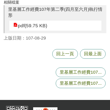
相關檔案
尋
里基層工作經費107年第二季(四月至六月)執行情
形
pdf(59.75 KB)
蘆
竹
上版日期：107-08-29
區
介
紹
回上一頁
回最上面
訊
息
里基層工作經費107...
公
告
里基層工作經費107...
生
活
便
民