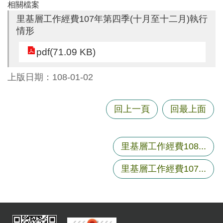
相關檔案
尋
里基層工作經費107年第四季(十月至十二月)執行
情形
pdf(71.09 KB)
蘆
竹
上版日期：108-01-02
區
介
紹
回上一頁
回最上面
訊
息
里基層工作經費108...
公
告
里基層工作經費107...
生
活
便
民