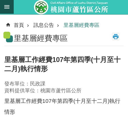
跳到主要內容區塊
最
新
首頁
訊息公告
里基層經費專區
消
里基層經費專區
息
業
務
里基層工作經費107年第四季(十月至十
職
二月)執行情形
掌
法
發布單位：民政課
規
資料提供單位：桃園市蘆竹區公所
資
里基層工作經費107年第四季(十月至十二月)執行
料
情形
進
階
搜