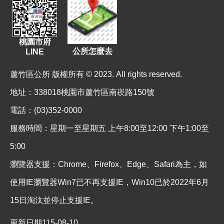
資
訊
機
桃園市府
公所怎麼去
LINE
關
通
蘆竹區公所 版權所有 © 2023. All rights reserved.
訊
錄
地址
：338018桃園市蘆竹區南崁路150號
相
電話：(03)352-0000
關
服務時間：星期一至星期五 上午8:00至12:00 下午1:00至
資
料
5:00
瀏覽器支援：Chrome、Firefox、Edge、Safari為主，如
回
首
使用IE瀏覽器Win7已不再支援IE，Win10已於2022年6月
頁
15日淘汰並停止支援IE。
網
更新日期
115-08-10