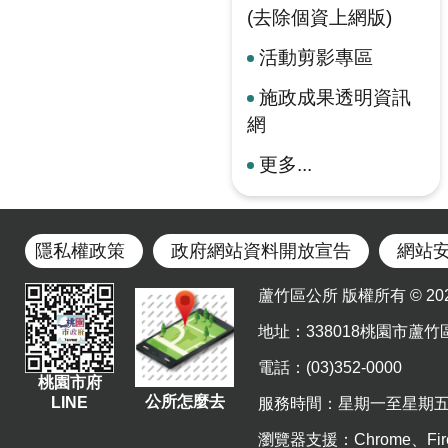
(去除個資上網版)
活動剪影專區
施政成果透明資訊
網
更多...
隱私權政策
政府網站資料開放宣告
網站
蘆竹區公所 版權所有 © 2023. Al
地址
：338018桃園市蘆竹
電話：(03)352-0000
桃園市府
公所怎麼去
LINE
服務時間：星期一至星期五 上午8
瀏覽器支援：Chrome、Fir