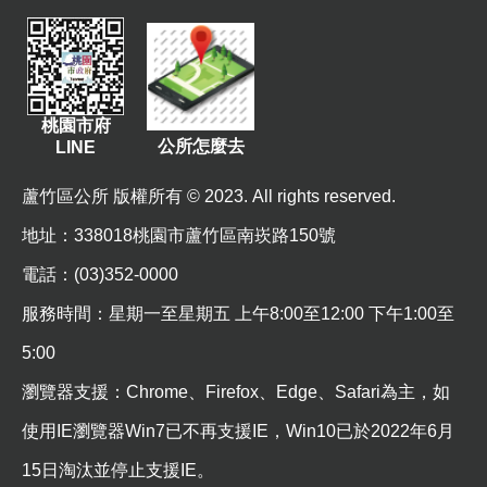
資
訊
機
關
桃園市府
通
公所怎麼去
LINE
訊
錄
蘆竹區公所 版權所有 © 2023. All rights reserved.
地址
：338018桃園市蘆竹區南崁路150號
相
關
電話：(03)352-0000
資
服務時間：星期一至星期五 上午8:00至12:00 下午1:00至
料
5:00
回
瀏覽器支援：Chrome、Firefox、Edge、Safari為主，如
首
頁
使用IE瀏覽器Win7已不再支援IE，Win10已於2022年6月
網
15日淘汰並停止支援IE。