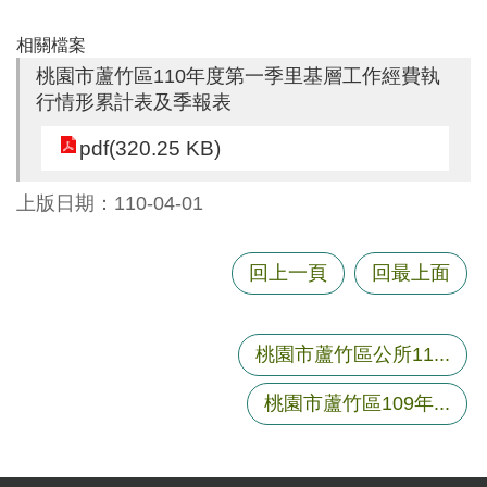
尋
相關檔案
桃園市蘆竹區110年度第一季里基層工作經費執
行情形累計表及季報表
蘆
pdf(320.25 KB)
竹
區
上版日期：110-04-01
介
紹
回上一頁
回最上面
訊
息
公
桃園市蘆竹區公所11...
告
生
桃園市蘆竹區109年...
活
便
民