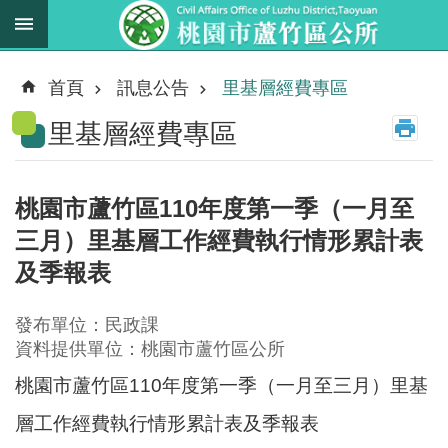
跳到主要內容區塊
最
新
首頁
訊息公告
里基層經費專區
消
里基層經費專區
息
業
務
桃園市蘆竹區110年度第一季（一月至
職
三月）里基層工作經費執行情形累計表
掌
及季報表
法
規
發布單位：民政課
資
資料提供單位：桃園市蘆竹區公所
料
桃園市蘆竹區110年度第一季（一月至三月）里基
進
層工作經費執行情形累計表及季報表
階
搜