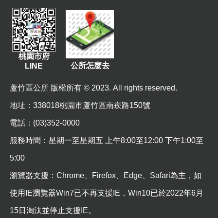
資
訊
機
關
桃園市府
通
公所怎麼去
LINE
訊
錄
蘆竹區公所 版權所有 © 2023. All rights reserved.
地址
：338018桃園市蘆竹區南崁路150號
相
關
電話：(03)352-0000
資
服務時間：星期一至星期五 上午8:00至12:00 下午1:00至
料
5:00
回
瀏覽器支援：Chrome、Firefox、Edge、Safari為主，如
首
頁
使用IE瀏覽器Win7已不再支援IE，Win10已於2022年6月
網
15日淘汰並停止支援IE。