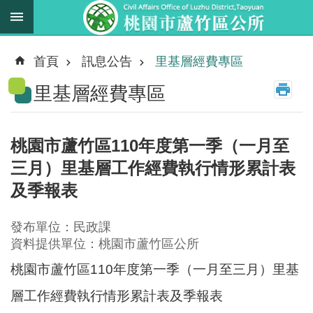
跳到主要內容區塊
最
新
首頁
訊息公告
里基層經費專區
消
里基層經費專區
息
業
務
桃園市蘆竹區110年度第一季（一月至
職
三月）里基層工作經費執行情形累計表
掌
及季報表
法
規
發布單位：民政課
資
資料提供單位：桃園市蘆竹區公所
料
桃園市蘆竹區110年度第一季（一月至三月）里基
進
層工作經費執行情形累計表及季報表
階
搜