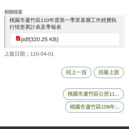
尋
相關檔案
桃園市蘆竹區110年度第一季里基層工作經費執
行情形累計表及季報表
蘆
pdf(320.25 KB)
竹
區
上版日期：110-04-01
介
紹
回上一頁
回最上面
訊
息
公
桃園市蘆竹區公所11...
告
生
桃園市蘆竹區109年...
活
便
民