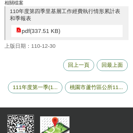
相關檔案
尋
110年度第四季里基層工作經費執行情形累計表
和季報表
pdf(337.51 KB)
蘆
竹
上版日期：110-12-30
區
介
紹
回上一頁
回最上面
訊
息
111年度第一季(1...
桃園市蘆竹區公所11...
公
告
生
活
便
民