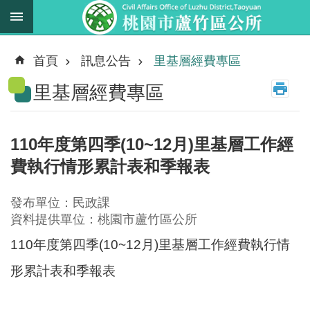
跳到主要內容區塊
最
新
首頁
訊息公告
里基層經費專區
消
里基層經費專區
息
業
務
110年度第四季(10~12月)里基層工作經
職
費執行情形累計表和季報表
掌
法
發布單位：民政課
規
資料提供單位：桃園市蘆竹區公所
資
110年度第四季(10~12月)里基層工作經費執行情
料
形累計表和季報表
進
階
搜