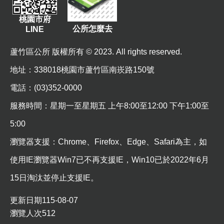
資
桃園市府
訊
公所怎麼去
LINE
機
蘆竹區公所 版權所有 © 2023. All rights reserved.
關
通
地址
：338018桃園市蘆竹區南崁路150號
訊
電話：(03)352-0000
錄
服務時間：星期一至星期五 上午8:00至12:00 下午1:00至
相
關
5:00
資
瀏覽器支援：Chrome、Firefox、Edge、Safari為主，如
料
使用IE瀏覽器Win7已不再支援IE，Win10已於2022年6月
回
15日淘汰並停止支援IE。
首
頁
更新日期
115-08-07
瀏覽人次
512
網