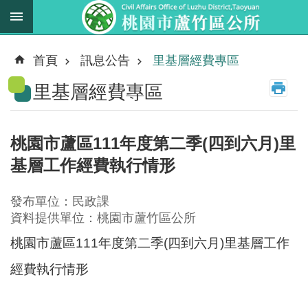
跳到主要內容區塊
最
新
首頁
訊息公告
里基層經費專區
消
里基層經費專區
息
業
務
桃園市蘆區111年度第二季(四到六月)里
職
基層工作經費執行情形
掌
法
發布單位：民政課
規
資料提供單位：桃園市蘆竹區公所
資
桃園市蘆區111年度第二季(四到六月)里基層工作
料
經費執行情形
進
階
搜