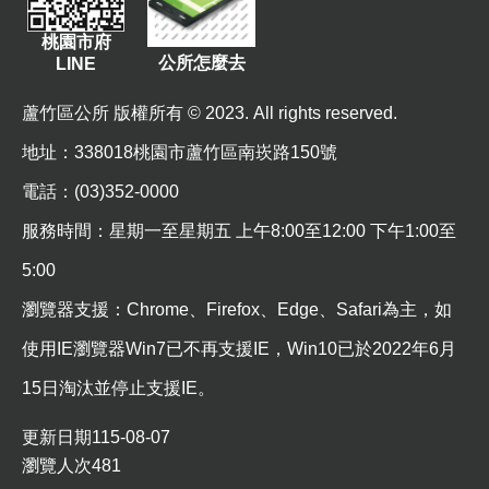
資
桃園市府
訊
公所怎麼去
LINE
機
蘆竹區公所 版權所有 © 2023. All rights reserved.
關
通
地址
：338018桃園市蘆竹區南崁路150號
訊
電話：(03)352-0000
錄
服務時間：星期一至星期五 上午8:00至12:00 下午1:00至
相
關
5:00
資
瀏覽器支援：Chrome、Firefox、Edge、Safari為主，如
料
使用IE瀏覽器Win7已不再支援IE，Win10已於2022年6月
回
15日淘汰並停止支援IE。
首
頁
更新日期
115-08-07
瀏覽人次
481
網