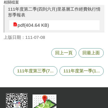
相關檔案
尋
111年度第二季(四到六月)里基層工作經費執行情
形季報表
pdf(404.64 KB)
蘆
竹
上版日期：111-07-08
區
介
紹
回上一頁
回最上面
訊
息
111年度第三季(7...
111年度第一季(1...
公
告
生
活
便
民