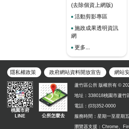
(去除個資上網版)
活動剪影專區
施政成果透明資訊
網
更多...
隱私權政策
政府網站資料開放宣告
網站
蘆竹區公所 版權所有 © 2023. Al
地址
：338018桃園市蘆竹
電話：(03)352-0000
桃園市府
公所怎麼去
LINE
服務時間：星期一至星期五 上午8
瀏覽器支援：Chrome、Fir