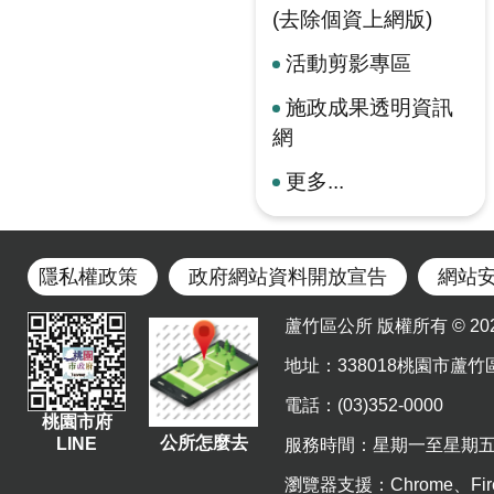
(去除個資上網版)
活動剪影專區
施政成果透明資訊
網
更多...
隱私權政策
政府網站資料開放宣告
網站
蘆竹區公所 版權所有 © 2023. Al
地址
：338018桃園市蘆竹
電話：(03)352-0000
桃園市府
公所怎麼去
LINE
服務時間：星期一至星期五 上午8
瀏覽器支援：Chrome、Fir