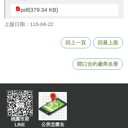
尋
pdf(379.34 KB)
上版日期：115-04-22
蘆
竹
回上一頁
回最上面
區
介
紹
開口合約廠商名冊
訊
息
公
告
生
活
便
桃園市府
公所怎麼去
LINE
民