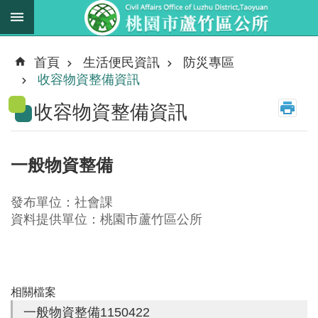
跳到主要內容區塊
最
新
首頁
生活便民資訊
防災專區
消
收容物資整備資訊
息
收容物資整備資訊
業
務
職
一般物資整備
掌
法
發布單位：社會課
規
資料提供單位：桃園市蘆竹區公所
資
料
進
相關檔案
階
一般物資整備1150422
搜