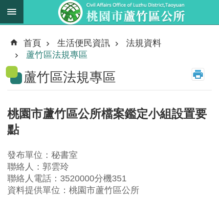
跳到主要內容區塊
最
新
首頁
生活便民資訊
法規資料
消
蘆竹區法規專區
息
蘆竹區法規專區
業
務
職
桃園市蘆竹區公所檔案鑑定小組設置要
掌
點
法
規
發布單位：秘書室
資
聯絡人：郭雲玲
料
聯絡人電話：3520000分機351
資料提供單位：桃園市蘆竹區公所
進
階
搜