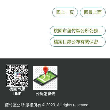
E
n
g
回上一頁
回最上面
l
i
s
桃園市蘆竹區公所公務...
h
檔案目錄公布有關保密...
隱
私
權
政
策
政
府
桃園市府
網
公所怎麼去
LINE
站
資
蘆竹區公所 版權所有 © 2023. All rights reserved.
料