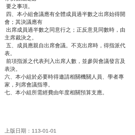
站
要之事項。
導
四、本小組會議應有全體成員過半數之出席始得開
覽
會；其決議應有
市
出席成員過半數之同意行之；正反意見同數時，由
政
主席裁決之。
信
五、成員應親自出席會議。不克出席時，得指派代
箱
表。
前項指派之代表列入出席人數，並參與會議發言及
常
表決。
見
六、本小組於必要時得邀請相關機關人員、學者專
問
題
家，列席會議指導。
七、本小組所需經費由年度相關預算支應。
桃
園
市
政
府
上版日期：113-01-01