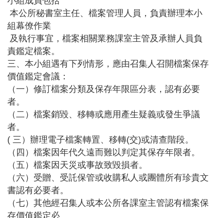
小組成員包括
資
本公所秘書室主任、檔案管理人員，負責辦理本小
訊
組幕僚作業
及執行事宜，檔案相關業務課室主管及承辦人員負
機
責鑑定檔案。
關
三、本小組遇有下列情形，應由召集人召開檔案保存
通
訊
價值鑑定會議：
錄
（一）修訂檔案分類及保存年限區分表，認有必要
者。
相
（二）檔案銷毀、移轉或應用產生疑義或發生爭議
關
者。
資
( 三）辦理電子檔案轉置、移轉
(交)或清查階段。
料
（四）檔案因年代久遠而難以判定其保存年限者。
（五）檔案因天災或事故致毀損者。
回
首
（六）受贈、受託保管或收購私人或團體所有珍貴文
頁
書認有必要者。
（七）其他經召集人或本公所各課室主管認有檔案保
網
存價值鑑定必