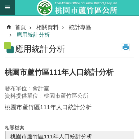
跳到主要內容區塊
最
新
首頁
相關資料
統計專區
消
應用統計分析
息
應用統計分析
業
務
職
桃園市蘆竹區111年人口統計分析
掌
法
發布單位：會計室
規
資料提供單位：桃園市蘆竹區公所
資
桃園市蘆竹區111年人口統計分析
料
進
相關檔案
階
桃園市蘆竹區111年人口統計分析
搜