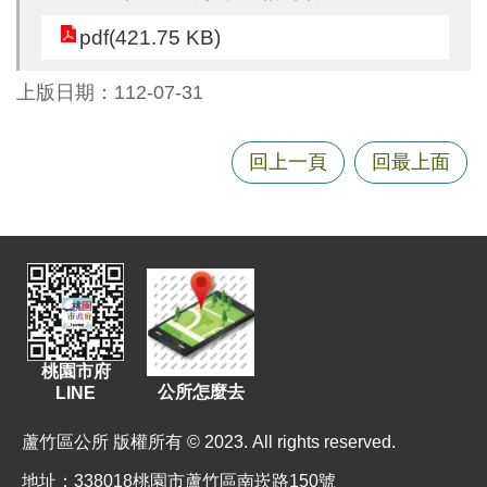
尋
pdf(421.75 KB)
上版日期：112-07-31
蘆
竹
回上一頁
回最上面
區
介
紹
訊
息
公
告
桃園市府
公所怎麼去
LINE
生
活
蘆竹區公所 版權所有 © 2023. All rights reserved.
便
民
地址
：338018桃園市蘆竹區南崁路150號