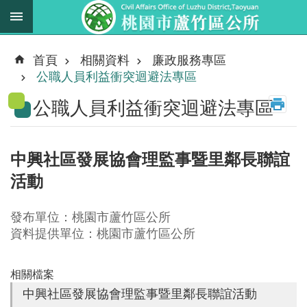
跳到主要內容區塊
最
新
首頁
相關資料
廉政服務專區
消
公職人員利益衝突迴避法專區
息
公職人員利益衝突迴避法專區
業
務
職
中興社區發展協會理監事暨里鄰長聯誼
掌
活動
法
規
發布單位：桃園市蘆竹區公所
資
資料提供單位：桃園市蘆竹區公所
料
相關檔案
進
中興社區發展協會理監事暨里鄰長聯誼活動
階
搜