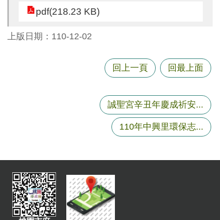
尋
pdf(218.23 KB)
上版日期：110-12-02
蘆
回上一頁
回最上面
竹
區
介
誠聖宮辛丑年慶成祈安...
紹
訊
110年中興里環保志...
息
公
告
生
活
便
民