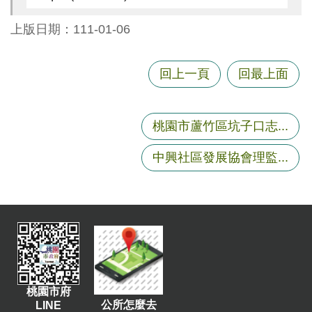
尋
上版日期：111-01-06
回上一頁
回最上面
蘆
竹
區
桃園市蘆竹區坑子口志...
介
紹
中興社區發展協會理監...
訊
息
公
告
生
活
便
桃園市府
公所怎麼去
LINE
民