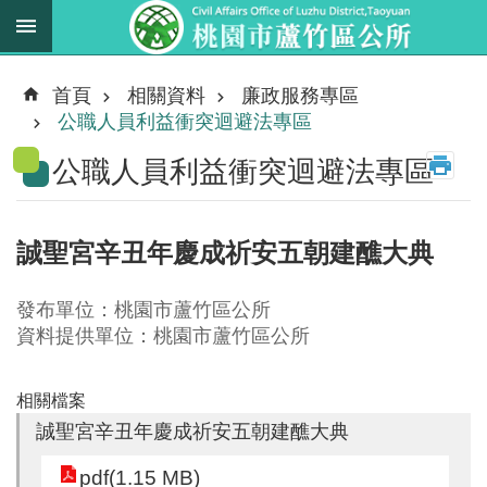
跳到主要內容區塊
最
新
首頁
相關資料
廉政服務專區
消
公職人員利益衝突迴避法專區
息
公職人員利益衝突迴避法專區
業
務
職
誠聖宮辛丑年慶成祈安五朝建醮大典
掌
法
發布單位：桃園市蘆竹區公所
規
資料提供單位：桃園市蘆竹區公所
資
料
相關檔案
誠聖宮辛丑年慶成祈安五朝建醮大典
進
階
pdf(1.15 MB)
搜