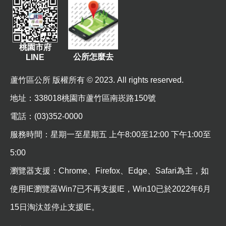
資
訊
機
桃園市府
關
公所怎麼去
LINE
通
訊
蘆竹區公所 版權所有 © 2023. All rights reserved.
錄
地址
：338018桃園市蘆竹區南崁路150號
相
電話：(03)352-0000
關
資
服務時間：星期一至星期五 上午8:00至12:00 下午1:00至
料
5:00
回
瀏覽器支援：Chrome、Firefox、Edge、Safari為主，如
首
使用IE瀏覽器Win7已不再支援IE，Win10已於2022年6月
頁
15日淘汰並停止支援IE。
網