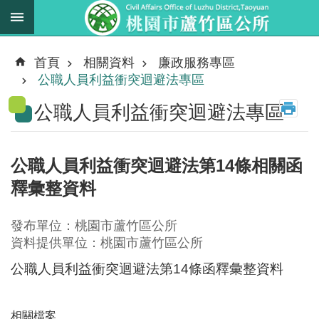
跳到主要內容區塊
最
新
首頁
相關資料
廉政服務專區
消
公職人員利益衝突迴避法專區
息
公職人員利益衝突迴避法專區
業
務
職
公職人員利益衝突迴避法第14條相關函
掌
釋彙整資料
法
規
發布單位：桃園市蘆竹區公所
資
資料提供單位：桃園市蘆竹區公所
料
公職人員利益衝突迴避法第14條函釋彙整資料
進
階
相關檔案
搜