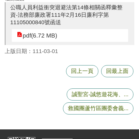
尋
公職人員利益衝突迴避法第14條相關函釋彙整
資-法務部廉政署111年2月16日廉利字第
11105000840號函送
pdf(6.72 MB)
蘆
竹
上版日期：111-03-01
區
介
紹
回上一頁
回最上面
訊
息
誠聖宮-誠悠遊花海、...
公
告
救國團蘆竹區團委會義...
生
活
便
民