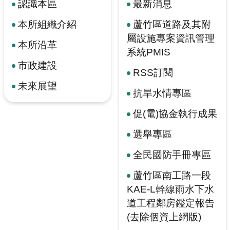
認識本區
最新消息
本所組織介紹
蘆竹區道路及其附
屬設施專案資訊管理
本所沿革
系統PMIS
市政建設
RSS訂閱
未來展望
抗旱水情專區
促(電)協金執行成果
選舉專區
全民國防手冊專區
蘆竹區南工路一段
KAE-L幹線雨水下水
道工程鄰房鑑定報告
(去除個資上網版)