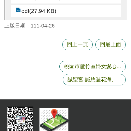
尋
odt(27.94 KB)
上版日期：111-04-26
蘆
竹
回上一頁
回最上面
區
介
紹
桃園市蘆竹區婦女愛心...
訊
誠聖宮-誠悠遊花海、...
息
公
告
生
活
便
民