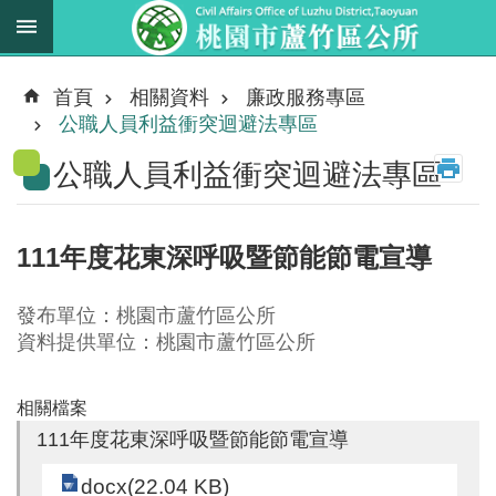
跳到主要內容區塊
最
新
首頁
相關資料
廉政服務專區
消
公職人員利益衝突迴避法專區
息
公職人員利益衝突迴避法專區
業
務
職
111年度花東深呼吸暨節能節電宣導
掌
法
發布單位：桃園市蘆竹區公所
規
資料提供單位：桃園市蘆竹區公所
資
料
相關檔案
111年度花東深呼吸暨節能節電宣導
進
階
docx(22.04 KB)
搜