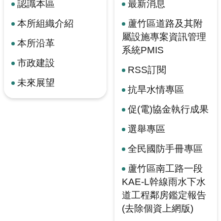
認識本區
最新消息
本所組織介紹
蘆竹區道路及其附
屬設施專案資訊管理
本所沿革
系統PMIS
市政建設
RSS訂閱
未來展望
抗旱水情專區
促(電)協金執行成果
選舉專區
全民國防手冊專區
蘆竹區南工路一段
KAE-L幹線雨水下水
道工程鄰房鑑定報告
(去除個資上網版)