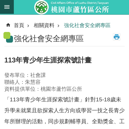
跳到主要內容區塊
最
新
首頁
相關資料
強化社會安全網專區
消
強化社會安全網專區
息
業
務
113年青少年生涯探索號計畫
職
掌
發布單位：社會課
法
聯絡人：朱慧容
規
資料提供單位：桃園市蘆竹區公所
資
「113年青少年生涯探索號計畫」針對15-18歲未
料
升學未就業且欲探索人生方向或學習一技之長青少
進
年所辦理的活動，同步規劃輔導員、全勤獎金、工
階
搜