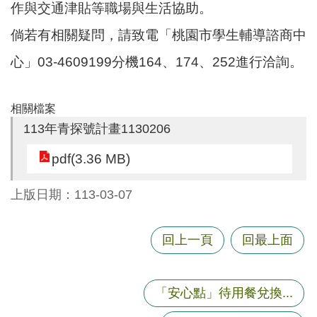
作與交通津貼等職場與生活協助。
尋
倘若有相關疑問，請致電「桃園市學生輔導諮商中
心」03-4609199分機164、174、252進行洽詢。
蘆
竹
相關檔案
區
113年青探號計畫1130206
介
紹
pdf(3.36 MB)
訊
上版日期：113-03-07
息
公
告
回上一頁
回最上面
生
活
「安心點」待用餐兌換...
便
民