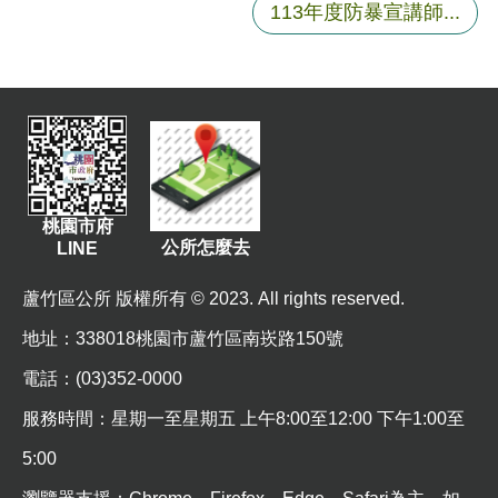
113年度防暴宣講師...
資
訊
機
關
通
訊
錄
桃園市府
相
公所怎麼去
LINE
關
資
蘆竹區公所 版權所有 © 2023. All rights reserved.
料
地址
：338018桃園市蘆竹區南崁路150號
回
電話：(03)352-0000
首
服務時間：星期一至星期五 上午8:00至12:00 下午1:00至
頁
5:00
網