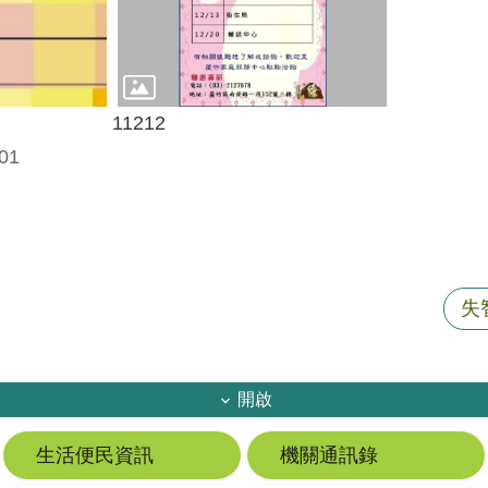
11212
01
失
開啟
生活便民資訊
機關通訊錄