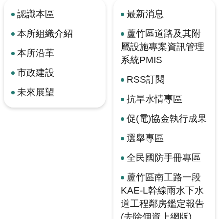
認識本區
最新消息
本所組織介紹
蘆竹區道路及其附
屬設施專案資訊管理
本所沿革
系統PMIS
市政建設
RSS訂閱
未來展望
抗旱水情專區
促(電)協金執行成果
選舉專區
全民國防手冊專區
蘆竹區南工路一段
KAE-L幹線雨水下水
道工程鄰房鑑定報告
(去除個資上網版)