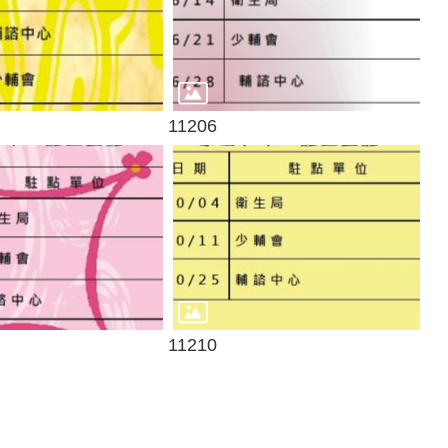
11206
11210