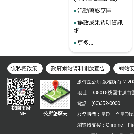
活動剪影專區
施政成果透明資訊
網
更多...
隱私權政策
政府網站資料開放宣告
網站
蘆竹區公所 版權所有 © 2023. Al
地址
：338018桃園市蘆竹
電話：(03)352-0000
桃園市府
公所怎麼去
LINE
服務時間：星期一至星期五 上午8
瀏覽器支援：Chrome、Fir