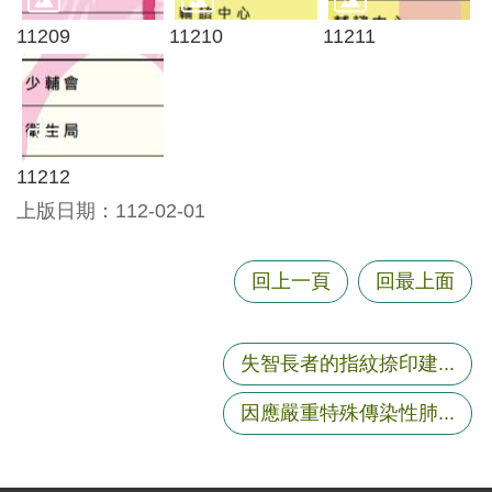
站
導
11209
11210
11211
覽
市
政
信
11212
箱
上版日期：112-02-01
常
見
問
回上一頁
回最上面
題
桃
失智長者的指紋捺印建...
園
市
因應嚴重特殊傳染性肺...
政
府