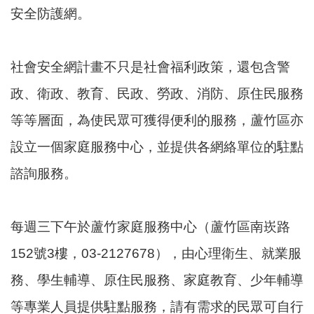
尋
安全防護網。
社會安全網計畫不只是社會福利政策，還包含警
蘆
政、衛政、教育、民政、勞政、消防、原住民服務
竹
區
等等層面，為使民眾可獲得便利的服務，蘆竹區亦
介
設立一個家庭服務中心，並提供各網絡單位的駐點
紹
諮詢服務。
訊
息
公
每週三下午於蘆竹家庭服務中心（蘆竹區南崁路
告
152號3樓，03-2127678），由心理衛生、就業服
生
活
務、學生輔導、原住民服務、家庭教育、少年輔導
便
等專業人員提供駐點服務，請有需求的民眾可自行
民