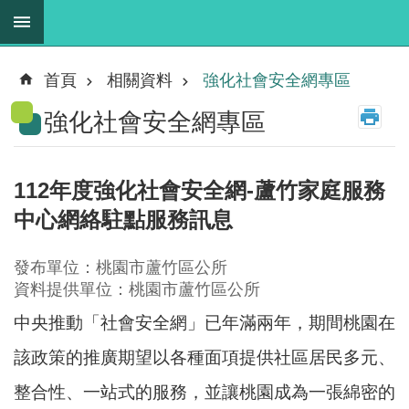
跳到主要內容區塊
最
新
首頁
相關資料
強化社會安全網專區
消
強化社會安全網專區
息
業
務
112年度強化社會安全網-蘆竹家庭服務
職
中心網絡駐點服務訊息
掌
法
發布單位：桃園市蘆竹區公所
規
資料提供單位：桃園市蘆竹區公所
資
中央推動「社會安全網」已年滿兩年，期間桃園在
料
該政策的推廣期望以各種面項提供社區居民多元、
進
整合性、一站式的服務，並讓桃園成為一張綿密的
階
搜