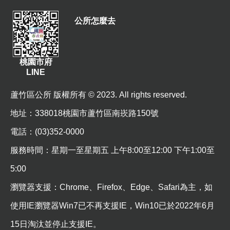
E
n
公所怎麼去
g
l
i
s
桃園市府
h
LINE
隱
蘆竹區公所 版權所有 © 2023. All rights reserved.
私
地址
：338018桃園市蘆竹區南崁路150號
權
政
電話：(03)352-0000
策
服務時間：星期一至星期五 上午8:00至12:00 下午1:00至
政
5:00
府
網
瀏覽器支援：Chrome、Firefox、Edge、Safari為主，如
站
使用IE瀏覽器Win7已不再支援IE，Win10已於2022年6月
資
料
15日淘汰並停止支援IE。