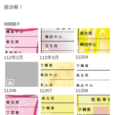
資
接洽喔！
訊
機
相關圖片
關
通
訊
錄
相
11204
112年2月
112年3月
關
資
料
回
11206
11207
11208
首
頁
網