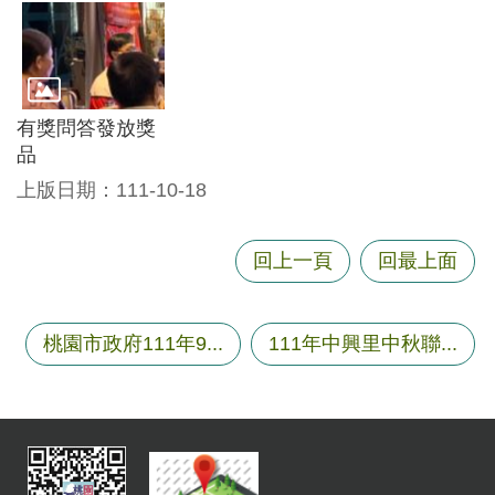
資
訊
機
關
有獎問答發放獎
通
品
訊
上版日期：111-10-18
錄
相
回上一頁
回最上面
關
資
料
桃園市政府111年9...
111年中興里中秋聯...
回
首
頁
網