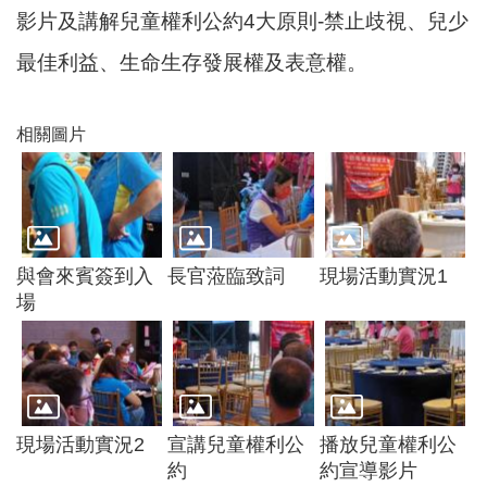
尋
影片及講解兒童權利公約4大原則-禁止歧視、兒少
最佳利益、生命生存發展權及表意權。
蘆
相關圖片
竹
區
介
紹
與會來賓簽到入
長官蒞臨致詞
現場活動實況1
訊
場
息
公
告
生
活
現場活動實況2
宣講兒童權利公
播放兒童權利公
便
約
約宣導影片
民