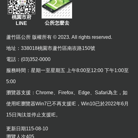
站
導
覽
桃園市府
公所怎麼去
LINE
市
政
蘆竹區公所 版權所有 © 2023. All rights reserved.
信
地址
：338018桃園市蘆竹區南崁路150號
箱
電話：(03)352-0000
常
服務時間：星期一至星期五 上午8:00至12:00 下午1:00至
見
問
5:00
題
瀏覽器支援：Chrome、Firefox、Edge、Safari為主，如
桃
使用IE瀏覽器Win7已不再支援IE，Win10已於2022年6月
園
市
15日淘汰並停止支援IE。
政
府
更新日期
115-08-10
瀏覽人次
405