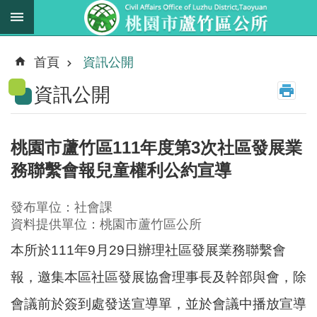
跳到主要內容區塊
最
新
首頁
資訊公開
消
資訊公開
息
業
務
桃園市蘆竹區111年度第3次社區發展業
職
務聯繫會報兒童權利公約宣導
掌
法
發布單位：社會課
規
資料提供單位：桃園市蘆竹區公所
資
本所於111年9月29日辦理社區發展業務聯繫會
料
報，邀集本區社區發展協會理事長及幹部與會，除
進
會議前於簽到處發送宣導單，並於會議中播放宣導
階
搜