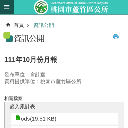
跳到主要內容區塊
最
新
首頁
資訊公開
消
資訊公開
息
業
務
111年10月份月報
職
掌
發布單位：會計室
法
資料提供單位：桃園市蘆竹區公所
規
資
相關檔案
料
歲入累計表
進
ods(19.51 KB)
階
搜