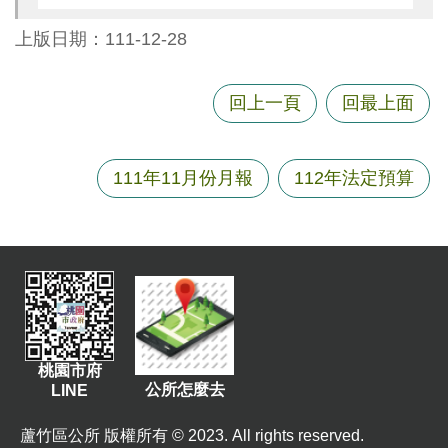
資
上版日期：111-12-28
訊
機
回上一頁
回最上面
關
通
訊
111年11月份月報
112年法定預算
錄
相
關
資
料
回
首
桃園市府
頁
公所怎麼去
LINE
網
蘆竹區公所 版權所有 © 2023. All rights reserved.