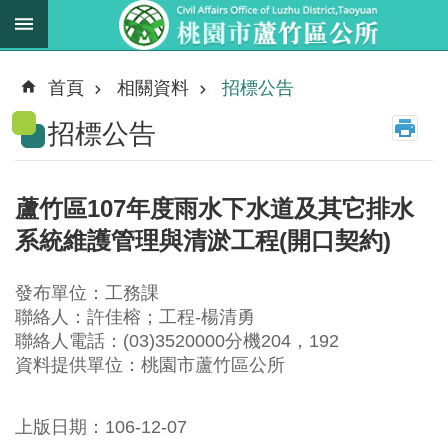
跳到主要內容區塊
最
新
首頁
相關資料
招標公告
消
招標公告
息
業
務
蘆竹區107年度雨水下水道及其它排水
職
系統維護管理與清淤工程(開口契約)
掌
法
發布單位：工務課
規
聯絡人：許佳榕；工程-楊清勇
資
聯絡人電話：(03)3520000分機204，192
料
資料提供單位：桃園市蘆竹區公所
進
上版日期：106-12-07
階
搜