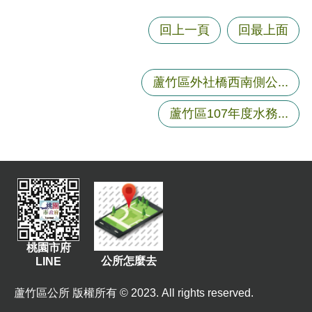
尋
回上一頁
回最上面
蘆竹區外社橋西南側公...
蘆
竹
蘆竹區107年度水務...
區
介
紹
訊
息
公
告
桃園市府
生
公所怎麼去
LINE
活
便
蘆竹區公所 版權所有 © 2023. All rights reserved.
民