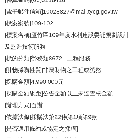
資
[電子郵件信箱]10028827@mail.tycg.gov.tw
訊
[標案案號]109-102
機
關
[標案名稱]蘆竹區109年度水利建設委託規劃設計
通
及監造技術服務
訊
錄
[標的分類]勞務類8672 - 工程服務
相
[財物採購性質]非屬財物之工程或勞務
關
[採購金額]4,990,000元
資
料
[採購金額級距]公告金額以上未達查核金額
[辦理方式]自辦
回
首
[依據法條]採購法第22條第1項第9款
頁
[是否適用條約或協定之採購]
網