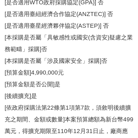
站
[是否適用WTO政府採購協定(GPA)] 否
導
[是否適用臺紐經濟合作協定(ANZTEC)] 否
覽
[是否適用臺星經濟夥伴協定(ASTEP)] 否
市
政
[本採購是否屬「具敏感性或國安(含資安)疑慮之業
信
務範疇」採購]否
箱
[本採購是否屬「涉及國家安全」採購]否
常
見
[預算金額]4,990,000元
問
[預算金額是否公開]是
題
[後續擴充]是
桃
園
[依政府採購法第22條第1項第7款，須敘明後續擴
市
充之期間、金額或數量]本案預算總額為新台幣499
政
府
萬元，得擴充期限至110年12月31日止，廠商應