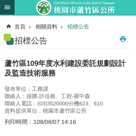
跳到主要內容區塊
最
新
首頁
相關資料
招標公告
消
招標公告
息
業
務
蘆竹區109年度水利建設委託規劃設計
職
及監造技術服務
掌
法
發布單位：工務課
規
聯絡人：採購-許佳榕、工程-羅中森
資
聯絡人電話：(03)3520000分機623、610
料
資料提供單位：桃園市蘆竹區公所
列印時間：108/08/07 14:16
進
階
搜