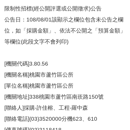
尋
限制性招標(經公開評選或公開徵求)公告
公告日：108/08/01該顯示之欄位包含未公告之欄
位，如「採購金額」、依法不公開之「預算金額」
蘆
等欄位(此段文字不會列印)
竹
區
介
紹
[機關代碼]3.80.56
[機關名稱]桃園市蘆竹區公所
訊
息
[單位名稱]桃園市蘆竹區公所
公
告
[機關地址]338桃園市蘆竹區南崁路150號
[聯絡人]採購-許佳榕、工程-羅中森
生
活
[聯絡電話](03)3520000分機623、610
便
民
[傳真號碼](03)3118418