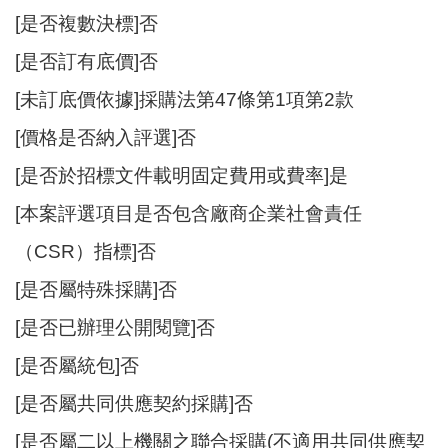
開
[是否複數決標]否
放
[是否訂有底價]否
宣
告
[未訂底價依據]採購法第47條第1項第2款
網
[價格是否納入評選]否
站
[是否於招標文件載明固定費用或費率]是
安
全
[本案評選項目是否包含廠商企業社會責任
政
策
（CSR）指標]否
[是否屬特殊採購]否
[是否已辦理公開閱覽]否
[是否屬統包]否
[是否屬共同供應契約採購]否
[是否屬二以上機關之聯合採購(不適用共同供應契