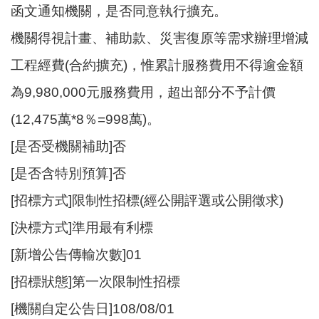
E
函文通知機關，是否同意執行擴充。
n
g
機關得視計畫、補助款、災害復原等需求辦理增減
l
工程經費(合約擴充)，惟累計服務費用不得逾金額
i
s
為9,980,000元服務費用，超出部分不予計價
h
(12,475萬*8％=998萬)。
隱
[是否受機關補助]否
私
權
[是否含特別預算]否
政
策
[招標方式]限制性招標(經公開評選或公開徵求)
政
[決標方式]準用最有利標
府
[新增公告傳輸次數]01
網
站
[招標狀態]第一次限制性招標
資
[機關自定公告日]108/08/01
料