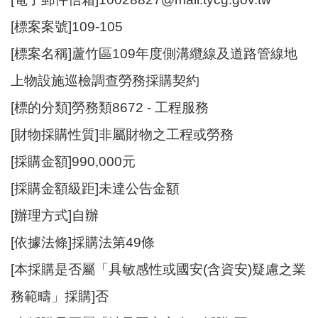
資
[標案案號]109-105
訊
[標案名稱]蘆竹區109年度側溝纜線及道路管線地
機
關
上物設施巡檢調查勞務採購契約
通
[標的分類]勞務類8672 - 工程服務
訊
錄
[財物採購性質]非屬財物之工程或勞務
相
[採購金額]990,000元
關
[採購金額級距]未達公告金額
資
料
[辦理方式]自辦
[依據法條]採購法第49條
回
首
[本採購是否屬「具敏感性或國安(含資安)疑慮之業
頁
務範疇」採購]否
網