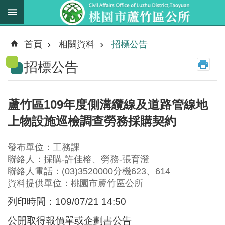
跳到主要內容區塊
最
新
首頁
相關資料
招標公告
消
招標公告
息
業
務
蘆竹區109年度側溝纜線及道路管線地
職
上物設施巡檢調查勞務採購契約
掌
法
發布單位：工務課
規
聯絡人：採購-許佳榕、勞務-張育澄
資
聯絡人電話：(03)3520000分機623、614
料
資料提供單位：桃園市蘆竹區公所
列印時間：109/07/21 14:50
進
階
公開取得報價單或企劃書公告
搜