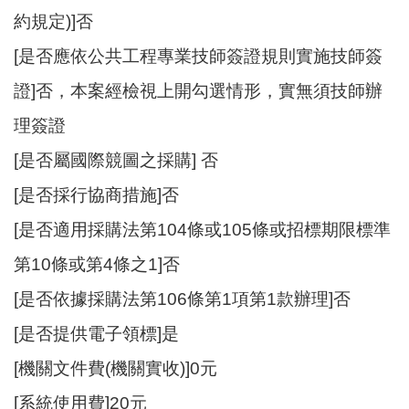
開
約規定)]否
放
[是否應依公共工程專業技師簽證規則實施技師簽
宣
告
證]否，本案經檢視上開勾選情形，實無須技師辦
網
理簽證
站
[是否屬國際競圖之採購] 否
安
全
[是否採行協商措施]否
政
策
[是否適用採購法第104條或105條或招標期限標準
第10條或第4條之1]否
[是否依據採購法第106條第1項第1款辦理]否
[是否提供電子領標]是
[機關文件費(機關實收)]0元
[系統使用費]20元