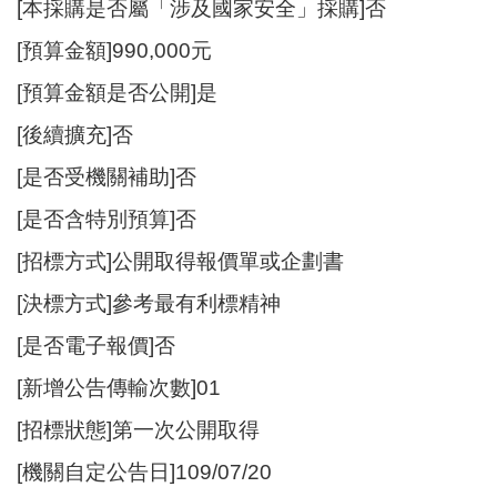
站
[本採購是否屬「涉及國家安全」採購]否
導
[預算金額]990,000元
覽
[預算金額是否公開]是
市
政
[後續擴充]否
信
[是否受機關補助]否
箱
[是否含特別預算]否
常
見
[招標方式]公開取得報價單或企劃書
問
[決標方式]參考最有利標精神
題
[是否電子報價]否
桃
園
[新增公告傳輸次數]01
市
[招標狀態]第一次公開取得
政
府
[機關自定公告日]109/07/20