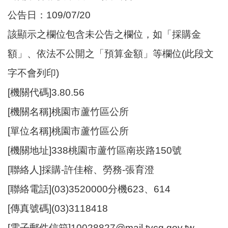
尋
公告日：109/07/20
該顯示之欄位包含未公告之欄位，如「採購金
額」、依法不公開之「預算金額」等欄位(此段文
蘆
字不會列印)
竹
區
[機關代碼]3.80.56
介
紹
[機關名稱]桃園市蘆竹區公所
[單位名稱]桃園市蘆竹區公所
訊
息
[機關地址]338桃園市蘆竹區南崁路150號
公
告
[聯絡人]採購-許佳榕、勞務-張育澄
[聯絡電話](03)3520000分機623、614
生
活
[傳真號碼](03)3118418
便
民
[電子郵件信箱]10028827@mail.tycg.gov.tw