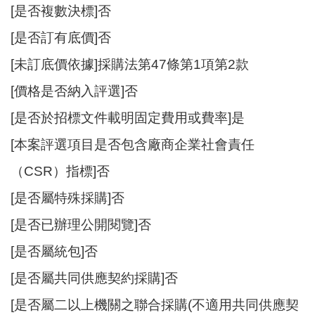
E
[是否複數決標]否
n
g
[是否訂有底價]否
l
[未訂底價依據]採購法第47條第1項第2款
i
s
[價格是否納入評選]否
h
[是否於招標文件載明固定費用或費率]是
隱
[本案評選項目是否包含廠商企業社會責任
私
權
（CSR）指標]否
政
策
[是否屬特殊採購]否
政
[是否已辦理公開閱覽]否
府
[是否屬統包]否
網
站
[是否屬共同供應契約採購]否
資
[是否屬二以上機關之聯合採購(不適用共同供應契
料