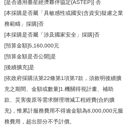
站
[是否適用臺星經濟夥伴協定(ASTEP)] 否
導
[本採購是否屬「具敏感性或國安(含資安)疑慮之業
覽
務範疇」採購]否
市
政
[本採購是否屬「涉及國家安全」採購]否
信
[預算金額]5,160,000元
箱
[預算金額是否公開]是
常
見
[後續擴充]是
問
[依政府採購法第22條第1項第7款，須敘明後續擴
題
充之期間、金額或數量]1.機關得視計畫、補助
桃
園
款、災害復原等需求辦理增減工程經費(合約擴
市
充)，惟累計服務費用不得逾金額為8,000,000元服
政
府
務費用，超出部分不予計價。