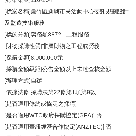
資
[標案名稱]蘆竹區新興市民活動中心委託規劃設計
訊
及監造技術服務
機
關
[標的分類]勞務類8672 - 工程服務
通
[財物採購性質]非屬財物之工程或勞務
訊
錄
[採購金額]8,000,000元
相
[採購金額級距]公告金額以上未達查核金額
關
[辦理方式]自辦
資
料
[依據法條]採購法第22條第1項第9款
[是否適用條約或協定之採購]
回
首
[是否適用WTO政府採購協定(GPA)] 否
頁
[是否適用臺紐經濟合作協定(ANZTEC)] 否
網