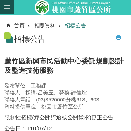
跳到主要內容區塊
最
新
首頁
相關資料
招標公告
消
招標公告
息
業
務
蘆竹區新興市民活動中心委託規劃設計
職
及監造技術服務
掌
法
發布單位：工務課
規
聯絡人：採購-呂美玉、勞務-許佳煊
資
聯絡人電話：(03)3520000分機618、603
料
資料提供單位：桃園市蘆竹區公所
限制性招標(經公開評選或公開徵求)更正公告
進
階
公告日：110/07/12
搜