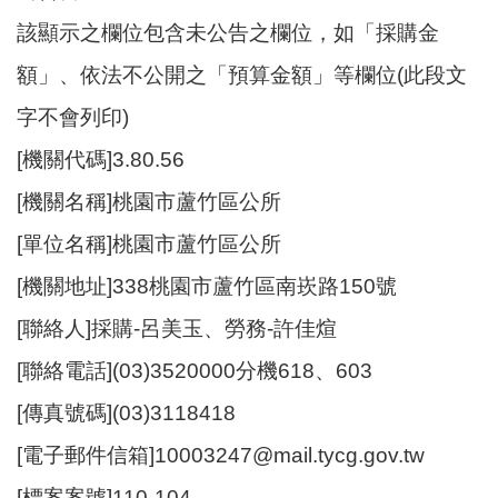
尋
該顯示之欄位包含未公告之欄位，如「採購金
額」、依法不公開之「預算金額」等欄位(此段文
字不會列印)
蘆
[機關代碼]3.80.56
竹
區
[機關名稱]桃園市蘆竹區公所
介
紹
[單位名稱]桃園市蘆竹區公所
[機關地址]338桃園市蘆竹區南崁路150號
訊
息
[聯絡人]採購-呂美玉、勞務-許佳煊
公
告
[聯絡電話](03)3520000分機618、603
[傳真號碼](03)3118418
生
活
[電子郵件信箱]10003247@mail.tycg.gov.tw
便
民
[標案案號]110-104