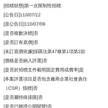
開
[招標狀態]第一次限制性招標
放
[公告日]110/07/12
宣
告
[原公告日]110/07/09
網
[是否複數決標]否
站
[是否訂有底價]否
安
全
[未訂底價依據]採購法第47條第1項第2款
政
策
[價格是否納入評選]否
[是否於招標文件載明固定費用或費率]是
[本案評選項目是否包含廠商企業社會責任
（CSR）指標]否
[是否屬特殊採購]否
[是否已辦理公開閱覽]否