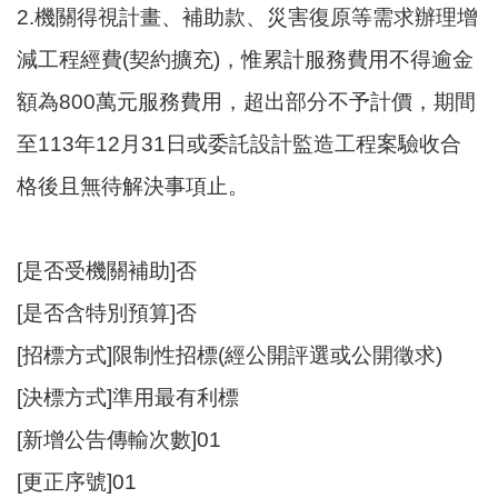
E
2.機關得視計畫、補助款、災害復原等需求辦理增
n
g
減工程經費(契約擴充)，惟累計服務費用不得逾金
l
額為800萬元服務費用，超出部分不予計價，期間
i
s
至113年12月31日或委託設計監造工程案驗收合
h
格後且無待解決事項止。
隱
私
權
[是否受機關補助]否
政
策
[是否含特別預算]否
政
[招標方式]限制性招標(經公開評選或公開徵求)
府
[決標方式]準用最有利標
網
站
[新增公告傳輸次數]01
資
[更正序號]01
料