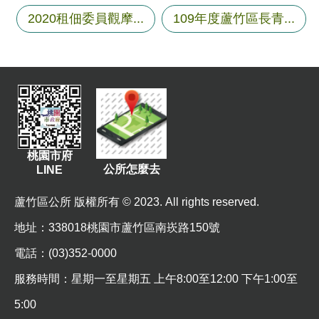
資
2020租佃委員觀摩...
109年度蘆竹區長青...
訊
機
關
通
訊
錄
桃園市府
相
公所怎麼去
LINE
關
資
蘆竹區公所 版權所有 © 2023. All rights reserved.
料
地址
：338018桃園市蘆竹區南崁路150號
回
電話：(03)352-0000
首
頁
服務時間：星期一至星期五 上午8:00至12:00 下午1:00至
5:00
網