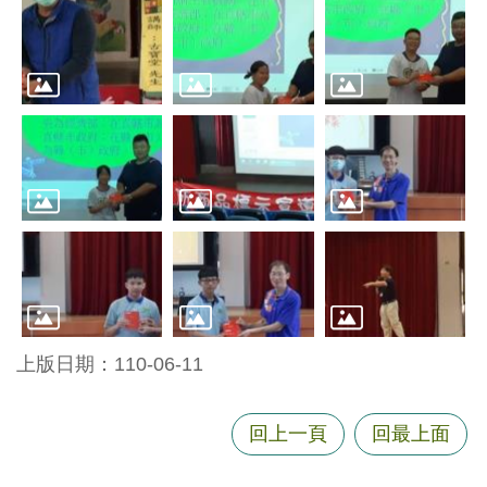
尋
蘆
竹
區
介
紹
訊
息
公
告
上版日期：110-06-11
生
活
回上一頁
回最上面
便
民