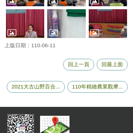
尋
蘆
竹
上版日期：110-06-11
區
介
紹
回上一頁
回最上面
訊
息
2021大古山野百合...
110年精緻農業觀摩...
公
告
生
活
便
民