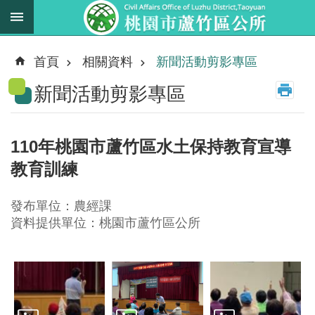
跳到主要內容區塊
最
新
首頁
相關資料
新聞活動剪影專區
消
新聞活動剪影專區
息
業
務
110年桃園市蘆竹區水土保持教育宣導
職
教育訓練
掌
法
發布單位：農經課
規
資料提供單位：桃園市蘆竹區公所
資
料
進
階
搜