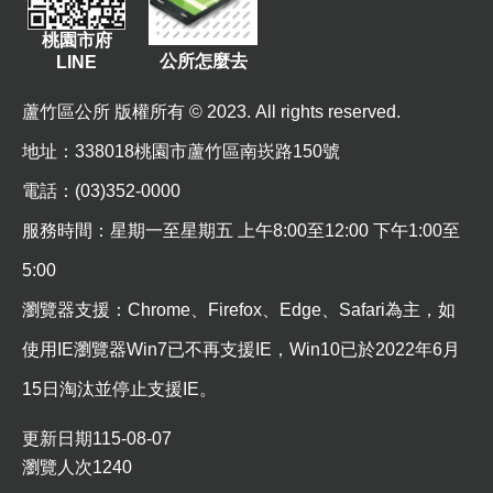
資
桃園市府
訊
公所怎麼去
LINE
機
蘆竹區公所 版權所有 © 2023. All rights reserved.
關
通
地址
：338018桃園市蘆竹區南崁路150號
訊
電話：(03)352-0000
錄
服務時間：星期一至星期五 上午8:00至12:00 下午1:00至
相
關
5:00
資
瀏覽器支援：Chrome、Firefox、Edge、Safari為主，如
料
使用IE瀏覽器Win7已不再支援IE，Win10已於2022年6月
回
15日淘汰並停止支援IE。
首
頁
更新日期
115-08-07
瀏覽人次
1240
網