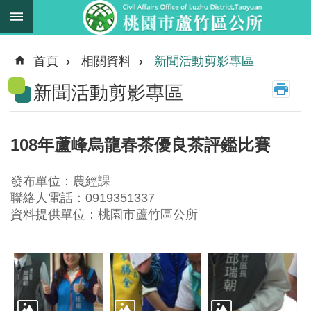
跳到主要內容區塊
最
新
首頁
相關資料
新聞活動剪影專區
消
新聞活動剪影專區
息
業
務
108年蘆峰烏龍春茶優良茶評鑑比賽
職
掌
發布單位：農經課
法
聯絡人電話：0919351337
規
資料提供單位：桃園市蘆竹區公所
資
料
進
階
搜