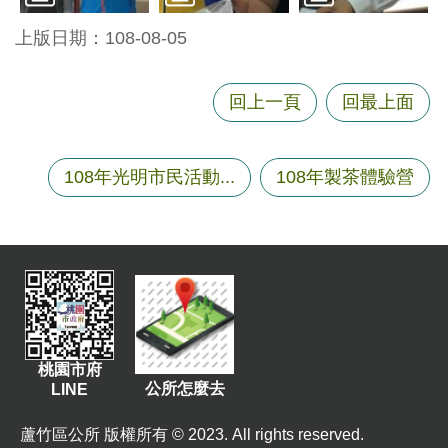
尋
上版日期：108-08-05
回上一頁
回最上面
蘆
竹
區
108年光明市民活動...
108年製茶體驗營
介
紹
訊
息
公
告
生
桃園市府
公所怎麼去
LINE
活
便
蘆竹區公所 版權所有 © 2023. All rights reserved.
民