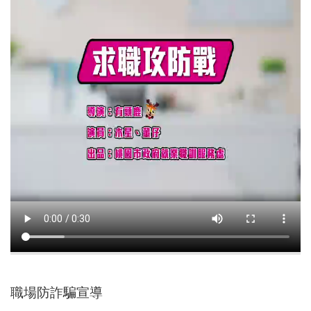
尋
蘆
竹
區
介
紹
訊
息
公
告
生
活
便
職場防詐騙宣導
民