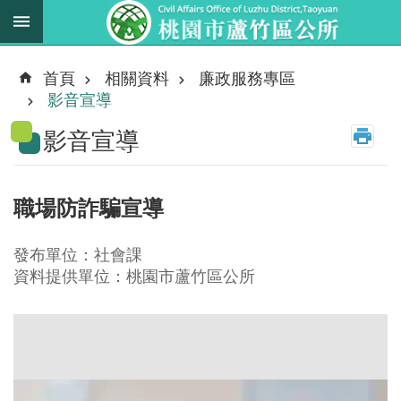
跳到主要內容區塊
最
新
首頁
相關資料
廉政服務專區
消
影音宣導
息
影音宣導
業
務
職
職場防詐騙宣導
掌
法
發布單位：社會課
規
資料提供單位：桃園市蘆竹區公所
資
料
進
階
搜