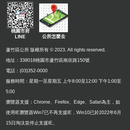
站
導
覽
市
桃園市府
政
公所怎麼去
LINE
信
箱
蘆竹區公所 版權所有 © 2023. All rights reserved.
常
地址
：338018桃園市蘆竹區南崁路150號
見
電話：(03)352-0000
問
題
服務時間：星期一至星期五 上午8:00至12:00 下午1:00至
5:00
桃
園
瀏覽器支援：Chrome、Firefox、Edge、Safari為主，如
市
使用IE瀏覽器Win7已不再支援IE，Win10已於2022年6月
政
府
15日淘汰並停止支援IE。