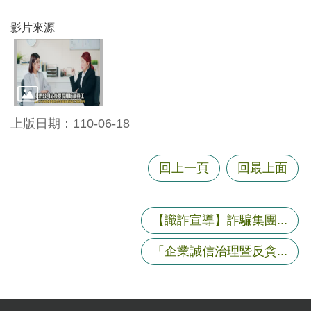
資
影片來源
訊
機
關
通
訊
上版日期：110-06-18
錄
相
回上一頁
回最上面
關
資
料
【識詐宣導】詐騙集團...
回
「企業誠信治理暨反貪...
首
頁
網