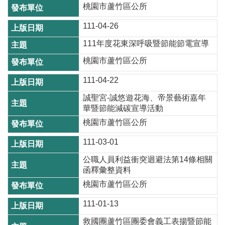
站
桃園市蘆竹區公所
導
覽
111-04-26
111年度花東深呼吸暨節能節電宣導
市
政
桃園市蘆竹區公所
信
111-04-22
箱
誠聖宮-誠悠遊花海、帝景藝術嘉年
常
華暨節能減碳宣導活動
見
桃園市蘆竹區公所
問
題
111-03-01
公職人員利益衝突迴避法第14條相關
桃
函釋彙整資料
園
市
桃園市蘆竹區公所
政
111-01-13
府
救國團蘆竹區團委會義工表揚暨節能