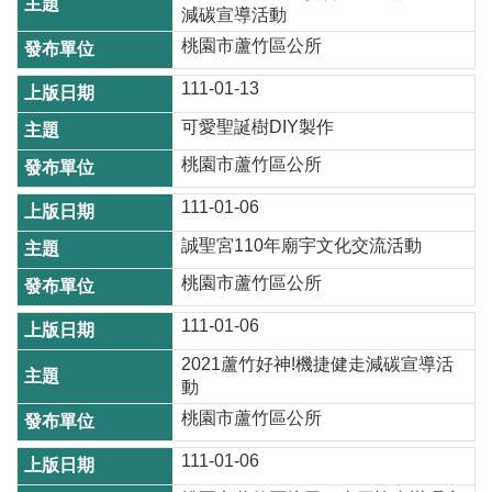
E
減碳宣導活動
n
桃園市蘆竹區公所
g
l
111-01-13
i
s
可愛聖誕樹DIY製作
h
桃園市蘆竹區公所
隱
111-01-06
私
誠聖宮110年廟宇文化交流活動
權
政
桃園市蘆竹區公所
策
111-01-06
政
2021蘆竹好神!機捷健走減碳宣導活
府
動
網
桃園市蘆竹區公所
站
資
111-01-06
料