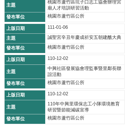
桃園市蘆竹區坑子口志工協會辦理宮
開
廟人才培訓研習活動
放
桃園市蘆竹區公所
宣
告
111-01-06
網
誠聖宮辛丑年慶成祈安五朝建醮大典
站
桃園市蘆竹區公所
安
全
110-12-02
政
中興社區發展協會理監事暨里鄰長聯
策
誼活動
桃園市蘆竹區公所
110-12-02
110年中興里環保志工小隊環境教育
研習暨節能減碳宣導
桃園市蘆竹區公所