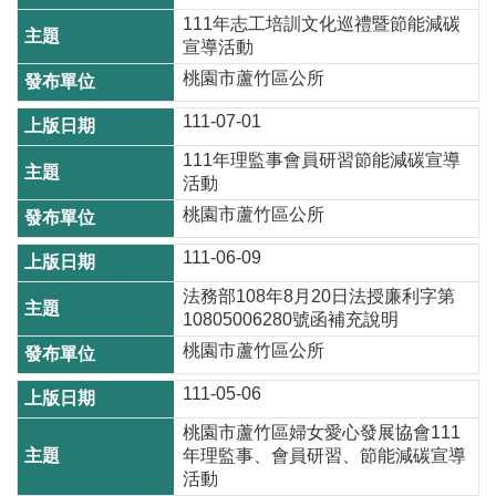
資
111年志工培訓文化巡禮暨節能減碳
訊
宣導活動
桃園市蘆竹區公所
機
關
111-07-01
通
111年理監事會員研習節能減碳宣導
訊
活動
錄
桃園市蘆竹區公所
相
111-06-09
關
資
法務部108年8月20日法授廉利字第
10805006280號函補充說明
料
桃園市蘆竹區公所
回
111-05-06
首
頁
桃園市蘆竹區婦女愛心發展協會111
年理監事、會員研習、節能減碳宣導
網
活動