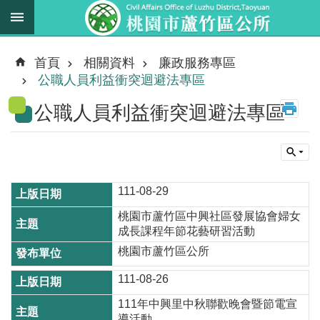
跳到主要內容區塊
最
新
首頁
相關資料
廉政服務專區
消
公職人員利益衝突迴避法專區
息
公職人員利益衝突迴避法專區
業
務
職
掌
111-08-29
法
桃園市蘆竹區中興社區發展協會婦女
規
成長課程年節花藝研習活動
資
桃園市蘆竹區公所
料
111-08-26
進
111年中興里中秋聯歡晚會暨節電宣
階
搜
導活動