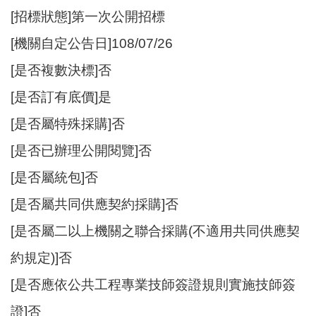
開
[招標狀態]第一次公開招標
放
[機關自定公告日]108/07/26
宣
告
[是否複數決標]否
網
[是否訂有底價]是
站
[是否屬特殊採購]否
安
全
[是否已辦理公開閱覽]否
政
策
[是否屬統包]否
[是否屬共同供應契約採購]否
[是否屬二以上機關之聯合採購(不適用共同供應契
約規定)]否
[是否應依公共工程專業技師簽證規則實施技師簽
證]否