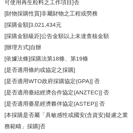
站
可使用再生粒料之工作項目]否
導
[財物採購性質]非屬財物之工程或勞務
覽
[採購金額]3,021,434元
市
政
[採購金額級距]公告金額以上未達查核金額
信
[辦理方式]自辦
箱
[依據法條]採購法第18條、第19條
常
見
[是否適用條約或協定之採購]
問
[是否適用WTO政府採購協定(GPA)] 否
題
[是否適用臺紐經濟合作協定(ANZTEC)] 否
桃
園
[是否適用臺星經濟夥伴協定(ASTEP)] 否
市
[本採購是否屬「具敏感性或國安(含資安)疑慮之業
政
府
務範疇」採購]否