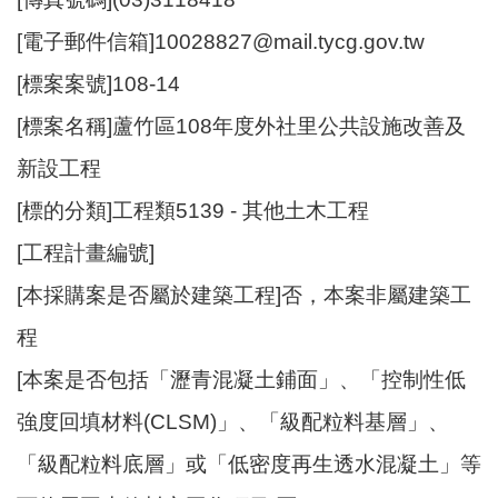
資
[電子郵件信箱]10028827@mail.tycg.gov.tw
訊
[標案案號]108-14
機
關
[標案名稱]蘆竹區108年度外社里公共設施改善及
通
新設工程
訊
錄
[標的分類]工程類5139 - 其他土木工程
相
[工程計畫編號]
關
[本採購案是否屬於建築工程]否，本案非屬建築工
資
料
程
[本案是否包括「瀝青混凝土鋪面」、「控制性低
回
首
強度回填材料(CLSM)」、「級配粒料基層」、
頁
「級配粒料底層」或「低密度再生透水混凝土」等
網