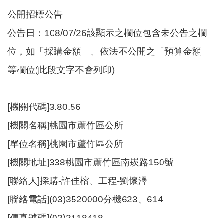
尋
公開招標公告
公告日：108/07/26該顯示之欄位包含未公告之欄
位，如「採購金額」、依法不公開之「預算金額」
蘆
等欄位(此段文字不會列印)
竹
區
介
紹
[機關代碼]3.80.56
[機關名稱]桃園市蘆竹區公所
訊
息
[單位名稱]桃園市蘆竹區公所
公
告
[機關地址]338桃園市蘆竹區南崁路150號
[聯絡人]採購-許佳榕、工程-劉懷澤
生
活
[聯絡電話](03)3520000分機623、614
便
民
[傳真號碼](03)3118418