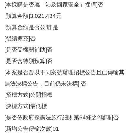
E
[本採購是否屬「涉及國家安全」採購]否
n
g
[預算金額]3,021,434元
l
[預算金額是否公開]是
i
s
[後續擴充]否
h
[是否受機關補助]否
隱
[是否含特別預算]否
私
權
[本案是否曾以不同案號辦理招標公告且已傳輸其
政
策
無法決標公告，目前仍未決標] 否
政
[招標方式]公開招標
府
[決標方式]最低標
網
站
[是否依政府採購法施行細則第64條之2辦理]否
資
[新增公告傳輸次數]01
料