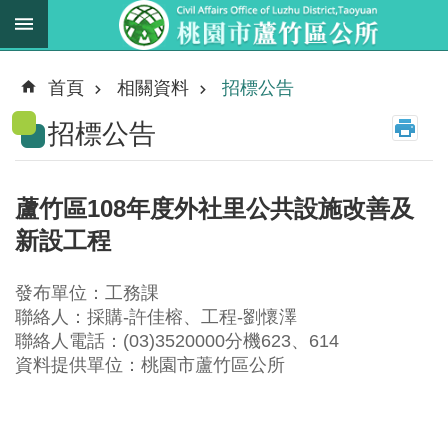
跳到主要內容區塊
最
新
首頁
相關資料
招標公告
消
招標公告
息
業
務
蘆竹區108年度外社里公共設施改善及
職
新設工程
掌
法
發布單位：工務課
規
聯絡人：採購-許佳榕、工程-劉懷澤
資
聯絡人電話：(03)3520000分機623、614
料
資料提供單位：桃園市蘆竹區公所
進
階
搜