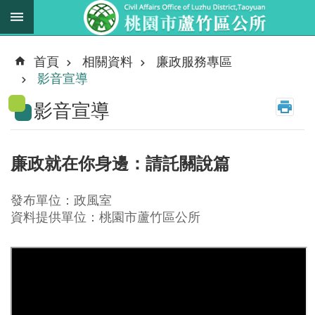
跳到主要內容區塊
最
新
首頁
相關資料
廉政服務專區
消
影音宣導
息
影音宣導
業
務
職
廉政就在你身邊：請託關說篇
掌
法
發布單位：政風室
規
資料提供單位：桃園市蘆竹區公所
資
料
進
階
搜