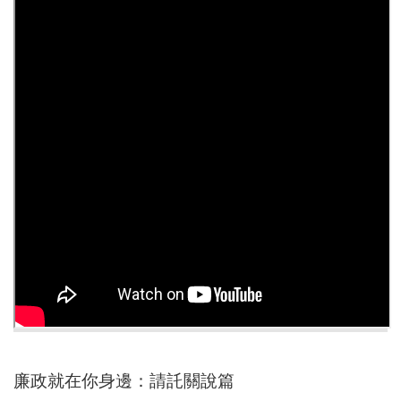
尋
蘆
竹
區
介
紹
訊
息
公
告
生
活
便
廉政就在你身邊：請託關說篇
民