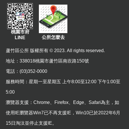
站
導
覽
市
桃園市府
政
公所怎麼去
LINE
信
箱
蘆竹區公所 版權所有 © 2023. All rights reserved.
常
地址
：338018桃園市蘆竹區南崁路150號
見
電話：(03)352-0000
問
題
服務時間：星期一至星期五 上午8:00至12:00 下午1:00至
桃
5:00
園
瀏覽器支援：Chrome、Firefox、Edge、Safari為主，如
市
政
使用IE瀏覽器Win7已不再支援IE，Win10已於2022年6月
府
15日淘汰並停止支援IE。