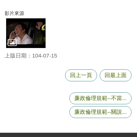
資
訊
影片來源
機
關
通
訊
錄
上版日期：104-07-15
相
關
回上一頁
回最上面
資
料
廉政倫理規範--不當...
回
首
廉政倫理規範--關說...
頁
網