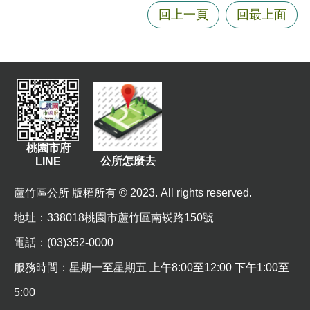
資
回上一頁
回最上面
訊
機
關
通
訊
錄
桃園市府
相
公所怎麼去
LINE
關
資
蘆竹區公所 版權所有 © 2023. All rights reserved.
料
地址
：338018桃園市蘆竹區南崁路150號
回
電話：(03)352-0000
首
頁
服務時間：星期一至星期五 上午8:00至12:00 下午1:00至
5:00
網