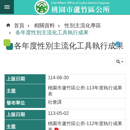
跳到主要內容區塊
最
新
首頁
相關資料
性別主流化專區
消
各年度性別主流化工具執行成果
息
各年度性別主流化工具執行成果
業
務
職
掌
114-06-30
法
桃園市蘆竹區公所-113年度執行成果
規
表
資
社會課
料
113-05-02
進
桃園市蘆竹區公所-112年度執行成果
階
搜
表