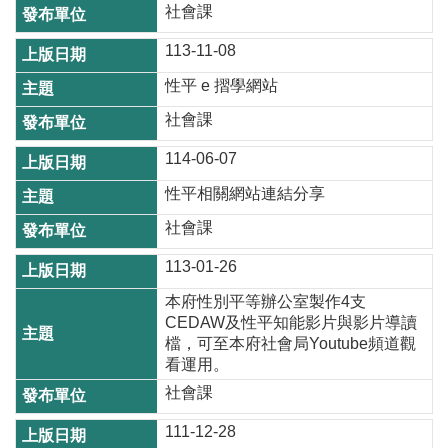
社會課
尋
113-11-08
性平 e 摺學網站
蘆
社會課
竹
114-06-07
區
介
性平相關網站連結分享
紹
社會課
訊
113-01-26
息
本府性別平等辦公室製作4支
公
CEDAW及性平知能影片與影片導讀
告
檔，可至本府社會局Youtube頻道觀
看運用。
生
活
社會課
便
111-12-28
民