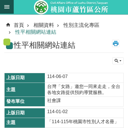
跳到主要內容區塊
最
新
首頁
相關資料
性別主流化專區
消
性平相關網站連結
息
性平相關網站連結
業
務
職
掌
114-06-07
法
台灣「女路」邀您一同來走走，全台
規
各地女路提供預約導覽服務。
資
社會課
料
114-01-02
進
「114-115年桃園市性別人才名冊」
階
搜