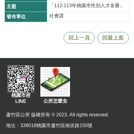
資
「112-113年桃園市性別人才名冊」
訊
社會課
機
關
回上一頁
回最上面
通
訊
錄
相
關
資
料
桃園市府
公所怎麼去
回
LINE
首
蘆竹區公所 版權所有 © 2023. All rights reserved.
頁
地址
：338018桃園市蘆竹區南崁路150號
網