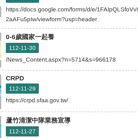
https://docs.google.com/forms/d/e/1FAIpQL
2aAFu5pIw/viewform?usp=header
0-6歲國家一起養
112-11-30
/News_Content.aspx?n=5714&s=966178
CRPD
112-11-29
https://crpd.sfaa.gov.tw/
蘆竹清潔中隊業務宣導
112-11-27