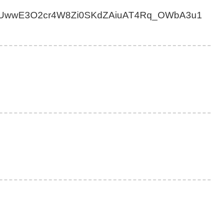
SfoVvUwwE3O2cr4W8Zi0SKdZAiuAT4Rq_OWbA3u1