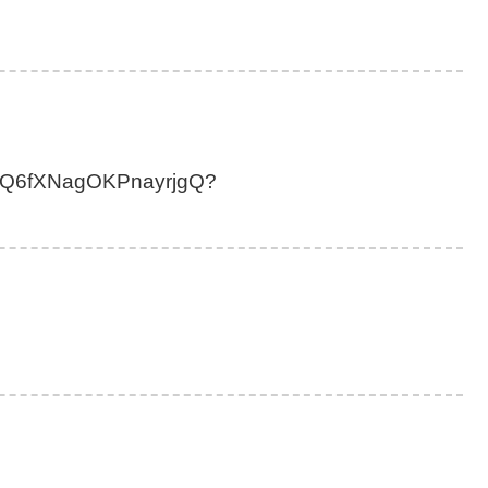
HloQ6fXNagOKPnayrjgQ?