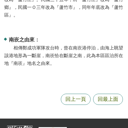
資
鄉』，民國一Ｏ三年改為『蘆竹市』，同年年底改為『蘆竹
訊
區』。
機
關
通
南崁之由來：
訊
相傳鄭成功軍隊攻台時，曾在南崁港停泊，由海上眺望
錄
該港地形為一斷崖，南崁恰在斷崖之南，此為本區區治所在
相
地『南崁』地名之由來。
關
資
料
回
回上一頁
回最上面
首
頁
網