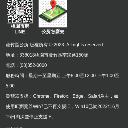
站
導
覽
桃園市府
市
公所怎麼去
LINE
政
信
蘆竹區公所 版權所有 © 2023. All rights reserved.
箱
地址
：338018桃園市蘆竹區南崁路150號
常
電話：(03)352-0000
見
問
服務時間：星期一至星期五 上午8:00至12:00 下午1:00至
題
5:00
桃
瀏覽器支援：Chrome、Firefox、Edge、Safari為主，如
園
市
使用IE瀏覽器Win7已不再支援IE，Win10已於2022年6月
政
15日淘汰並停止支援IE。
府