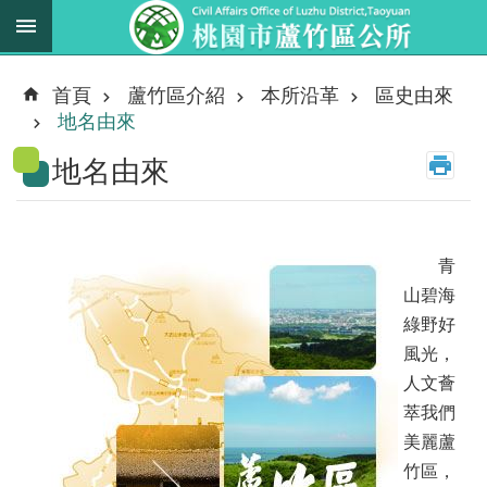
跳到主要內容區塊
最
新
首頁
蘆竹區介紹
本所沿革
區史由來
消
地名由來
息
地名由來
業
務
職
掌
青
山碧海
法
綠野好
規
風光，
資
人文薈
料
萃我們
美麗蘆
進
階
竹區，
搜