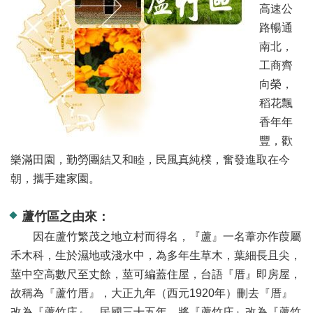
高速公
尋
路暢通
南北，
工商齊
蘆
向榮，
竹
稻花飄
區
香年年
介
豐，歡
紹
樂滿田園，勤勞團結又和睦，民風真純樸，奮發進取在今
朝，攜手建家園。
訊
息
公
蘆竹區之由來：
告
因在蘆竹繁茂之地立村而得名，『蘆』一名葦亦作葭屬
禾木科，生於濕地或淺水中，為多年生草木，葉細長且尖，
生
莖中空高數尺至丈餘，莖可編蓋住屋，台語『厝』即房屋，
活
便
故稱為『蘆竹厝』，大正九年（西元1920年）刪去『厝』
民
改為『蘆竹庄』。民國三十五年，將『蘆竹庄』改為『蘆竹