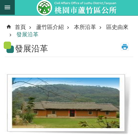
跳到主要內容區塊
最
新
首頁
蘆竹區介紹
本所沿革
區史由來
消
發展沿革
息
發展沿革
業
務
職
掌
法
規
資
料
進
階
搜