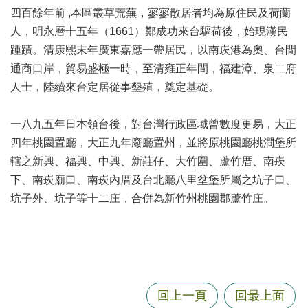
尋
四百餘年前 ,本區叢草荒蕪，寥寥散居者均為原住民及荷蘭
人，明永曆十五年（1661）鄭成功來台驅荷後，始現漢民
踵蹟。清康熙末年廣東嘉應一帶居民，以南崁港為奧、台間
通商口岸，貿易盛極一時，至清雍正年間，福建漳、泉二府
蘆
人士，陸續來台定居從事墾殖，奠定基礎。
竹
區
一八九五年日本領台後，對台灣行政區域曾數度更易，大正
介
四年桃園置廳，大正九年廢廳置州，並將原桃園廳桃澗堡所
紹
轄之新興、福興、中興、新莊仔、大竹圍、蘆竹厝、南崁
訊
下、南崁廟口、南崁內厝及台北廳八里坌堡所屬之坑子口、
息
坑子外、坑子等十二庄，合併為新竹州桃園郡蘆竹庄。
公
告
生
活
便
回上一頁
回最上面
民