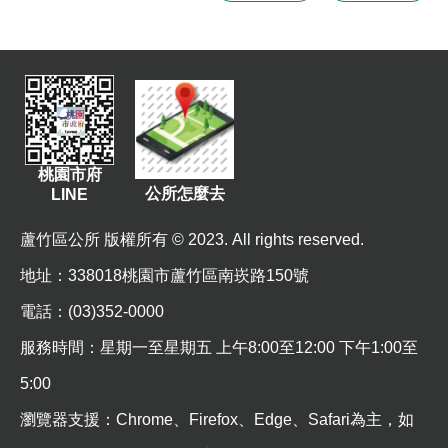
資
訊
機
關
通
訊
桃園市府
錄
公所怎麼去
LINE
相
蘆竹區公所 版權所有 © 2023. All rights reserved.
關
資
地址
：338018桃園市蘆竹區南崁路150號
料
電話：(03)352-0000
回
服務時間：星期一至星期五 上午8:00至12:00 下午1:00至
首
5:00
頁
瀏覽器支援：Chrome、Firefox、Edge、Safari為主，如
網