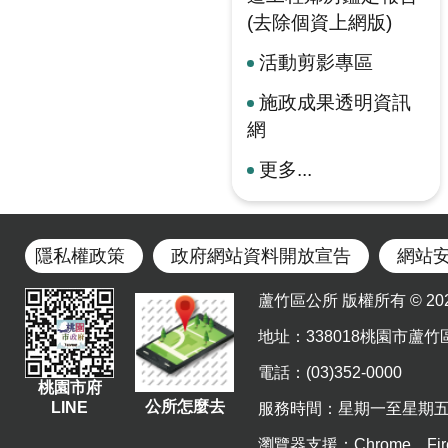
(去除個資上網版)
活動剪影專區
施政成果透明資訊
網
更多...
隱私權政策
政府網站資料開放宣告
網站
蘆竹區公所 版權所有 © 2023. Al
地址
：338018桃園市蘆竹
電話：(03)352-0000
桃園市府
公所怎麼去
LINE
服務時間：星期一至星期五 上午8
瀏覽器支援：Chrome、Fir