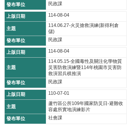
站
民政課
導
覽
114-08-04
114.06.27-火災搶救演練(新得利倉
市
儲)
政
民政課
信
箱
114-08-04
常
114.05.15-全國毒性及關注化學物質
見
災害防救演練暨114年桃園市災害防
救演習兵棋推演
問
題
民政課
桃
110-07-01
園
蘆竹區公所109年國家防災日-避難收
市
容處所實地演練影片
政
社會課
府