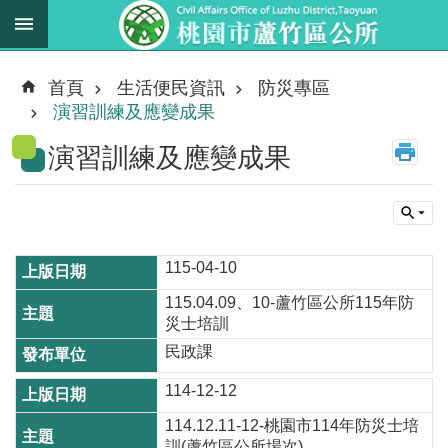
跳到主要內容區塊
最
新
首頁
生活便民資訊
防災專區
消
演習訓練及應變成果
息
演習訓練及應變成果
業
務
職
掌
115-04-10
法
115.04.09、10-蘆竹區公所115年防
規
災士培訓
資
民政課
料
114-12-12
進
114.12.11-12-桃園市114年防災士培
階
搜
訓(蘆竹區公所場次)