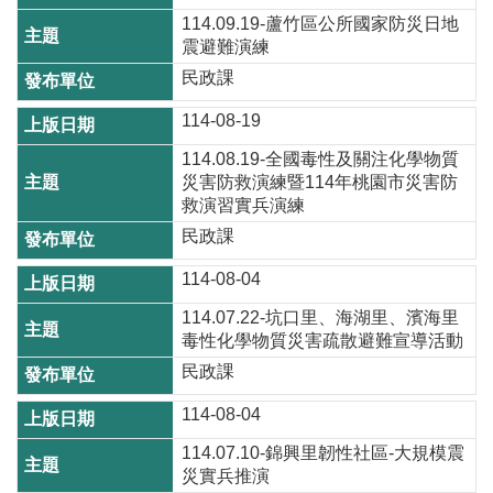
資
114.09.19-蘆竹區公所國家防災日地
訊
震避難演練
民政課
機
關
114-08-19
通
114.08.19-全國毒性及關注化學物質
訊
災害防救演練暨114年桃園市災害防
錄
救演習實兵演練
民政課
相
關
114-08-04
資
114.07.22-坑口里、海湖里、濱海里
料
毒性化學物質災害疏散避難宣導活動
民政課
回
首
114-08-04
頁
114.07.10-錦興里韌性社區-大規模震
網
災實兵推演