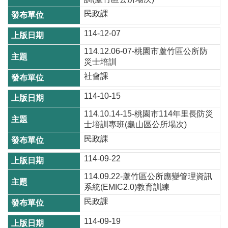
尋
民政課
114-12-07
114.12.06-07-桃園市蘆竹區公所防
蘆
災士培訓
竹
社會課
區
114-10-15
介
紹
114.10.14-15-桃園市114年里長防災
士培訓專班(龜山區公所場次)
訊
民政課
息
公
114-09-22
告
114.09.22-蘆竹區公所應變管理資訊
系統(EMIC2.0)教育訓練
生
活
民政課
便
114-09-19
民