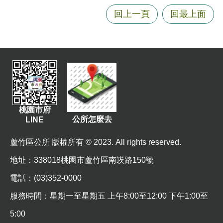
E
n
回上一頁
回最上面
g
l
i
s
h
隱
私
桃園市府
權
公所怎麼去
LINE
政
策
蘆竹區公所 版權所有 © 2023. All rights reserved.
政
地址
：338018桃園市蘆竹區南崁路150號
府
電話：(03)352-0000
網
站
服務時間：星期一至星期五 上午8:00至12:00 下午1:00至
資
5:00
料