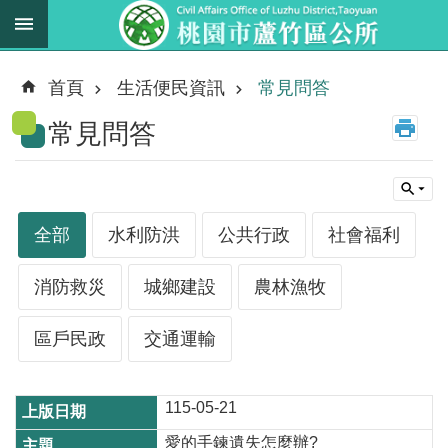
跳到主要內容區塊
最
新
首頁
生活便民資訊
常見問答
消
常見問答
息
業
務
職
全部
水利防洪
公共行政
社會福利
掌
法
消防救災
城鄉建設
農林漁牧
規
資
區戶民政
交通運輸
料
115-05-21
進
階
愛的手鍊遺失怎麼辦?
搜