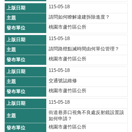
E
115-05-18
n
g
請問如何瞭解違建拆除進度？
l
i
桃園市蘆竹區公所
s
115-05-18
h
請問路燈點滅時間由何單位管理？
隱
桃園市蘆竹區公所
私
權
115-05-18
政
交通號誌維修
策
桃園市蘆竹區公所
政
府
115-05-18
網
街道巷弄口視角不良處反射鏡設置該
站
如何申請？
資
桃園市蘆竹區公所
料