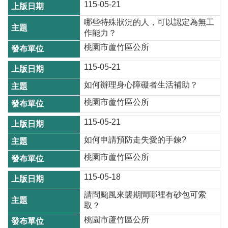
站
115-05-21
導
哪些特殊狀況的人，可以認定為無工
覽
作能力？
市
桃園市蘆竹區公所
政
115-05-21
信
箱
如何辦理身心障礙者生活補助？
桃園市蘆竹區公所
常
見
115-05-21
問
如何申請預防走失愛的手鍊?
題
桃園市蘆竹區公所
桃
園
115-05-18
市
請問颱風來襲期間哪裡有砂包可索
政
取？
府
桃園市蘆竹區公所